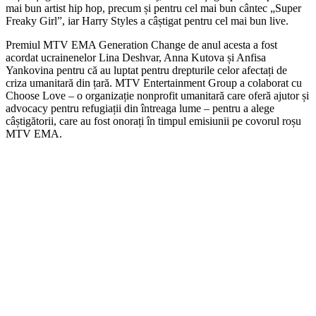
mai bun artist hip hop, precum și pentru cel mai bun cântec „Super
Freaky Girl”, iar Harry Styles a câștigat pentru cel mai bun live.
Premiul MTV EMA Generation Change de anul acesta a fost
acordat ucrainenelor Lina Deshvar, Anna Kutova și Anfisa
Yankovina pentru că au luptat pentru drepturile celor afectați de
criza umanitară din țară. MTV Entertainment Group a colaborat cu
Choose Love – o organizație nonprofit umanitară care oferă ajutor și
advocacy pentru refugiații din întreaga lume – pentru a alege
câștigătorii, care au fost onorați în timpul emisiunii pe covorul roșu
MTV EMA.