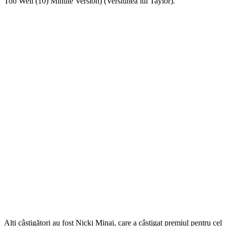
Too Well (10) Minute Version) (Versiunea lui Taylor).”
Alți câștigători au fost Nicki Minaj, care a câștigat premiul pentru cel