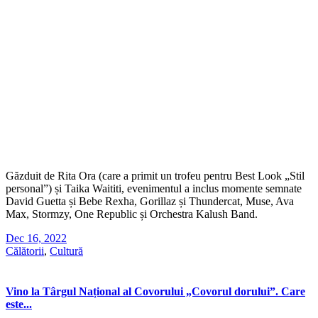
Găzduit de Rita Ora (care a primit un trofeu pentru Best Look „Stil
personal”) și Taika Waititi, evenimentul a inclus momente semnate
David Guetta și Bebe Rexha, Gorillaz și Thundercat, Muse, Ava
Max, Stormzy, One Republic și Orchestra Kalush Band.
Dec 16, 2022
Călătorii
,
Cultură
Vino la Târgul Național al Covorului „Covorul dorului”. Care
este...