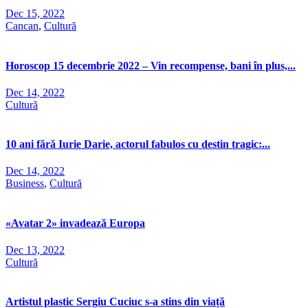
Dec 15, 2022
Cancan
,
Cultură
Horoscop 15 decembrie 2022 – Vin recompense, bani în plus,...
Dec 14, 2022
Cultură
10 ani fără Iurie Darie, actorul fabulos cu destin tragic:...
Dec 14, 2022
Business
,
Cultură
«Avatar 2» invadează Europa
Dec 13, 2022
Cultură
Artistul plastic Sergiu Cuciuc s-a stins din viață