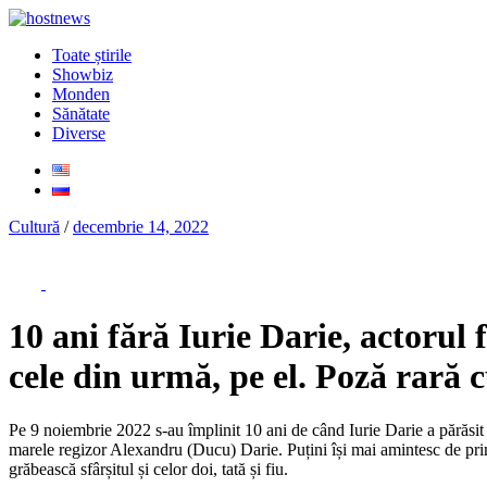
Toate știrile
Showbiz
Monden
Sănătate
Diverse
Cultură
/
decembrie 14, 2022
10 ani fără Iurie Darie, actorul f
cele din urmă, pe el. Poză rară cu
Pe 9 noiembrie 2022 s-au împlinit 10 ani de când Iurie Darie a părăsit sc
marele regizor Alexandru (Ducu) Darie. Puțini își mai amintesc de prim
grăbească sfârșitul și celor doi, tată și fiu.