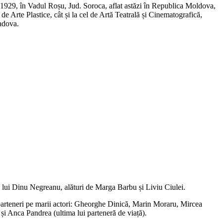
ie 1929, în Vadul Roșu, Jud. Soroca, aflat astăzi în Republica Moldova,
l de Arte Plastice, cât și la cel de Artă Teatrală și Cinematografică,
Sadova.
a lui Dinu Negreanu, alături de Marga Barbu și Liviu Ciulei.
a parteneri pe marii actori: Gheorghe Dinică, Marin Moraru, Mircea
i Anca Pandrea (ultima lui parteneră de viață).