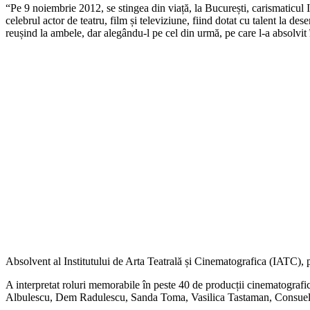
“Pe 9 noiembrie 2012, se stingea din viață, la București, carismaticul 
celebrul actor de teatru, film și televiziune, fiind dotat cu talent la des
reușind la ambele, dar alegându-l pe cel din urmă, pe care l-a absolvit
Absolvent al Institutului de Arta Teatrală și Cinematografica (IATC), 
A interpretat roluri memorabile în peste 40 de producții cinematografi
Albulescu, Dem Radulescu, Sanda Toma, Vasilica Tastaman, Consuela Roș