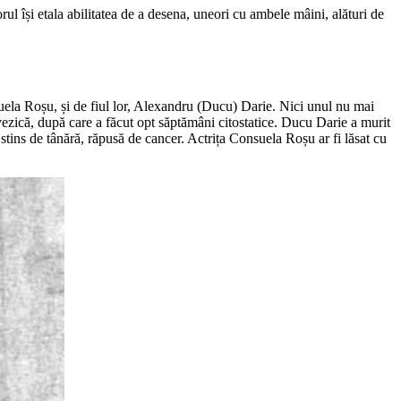
rul își etala abilitatea de a desena, uneori cu ambele mâini, alături de
Consuela Roșu, și de fiul lor, Alexandru (Ducu) Darie. Nici unul nu mai
a vezică, după care a făcut opt săptămâni citostatice. Ducu Darie a murit
stins de tânără, răpusă de cancer. Actrița Consuela Roșu ar fi lăsat cu