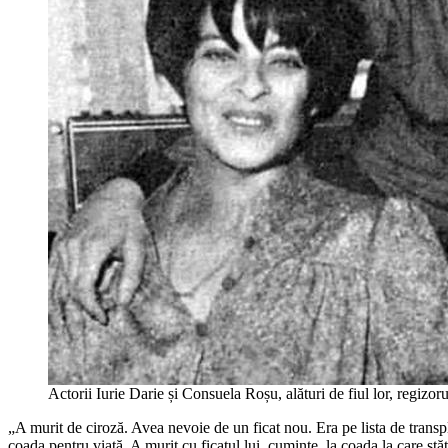
Actorii Iurie Darie și Consuela Roșu, alături de fiul lor, regiz
„A murit de ciroză. Avea nevoie de un ficat nou. Era pe lista de transp
coada pentru viață. A murit cu ficatul lui, cuminte, la coada la care st