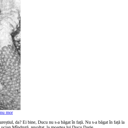
 nu mor
reștiul, da? Ei bine, Ducu nu s-a băgat în față. Nu s-a băgat în față la
a Lucian Mîndruță, revoltat, la moartea lui Ducu Darie.