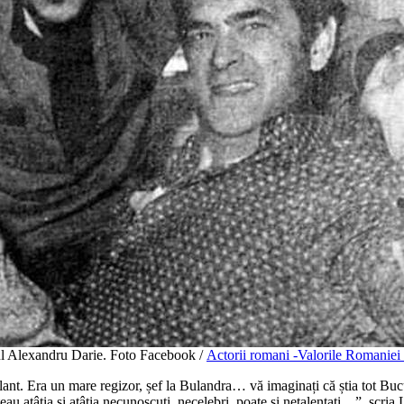
orul Alexandru Darie. Foto Facebook /
Actorii romani -Valorile Romaniei
lant. Era un mare regizor, șef la Bulandra… vă imaginați că știa tot Bucu
ăteau atâția și atâția necunoscuți, necelebri, poate și netalentați…”, scri