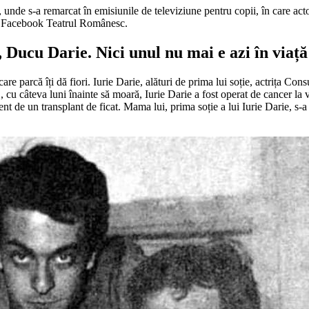
 unde s-a remarcat în emisiunile de televiziune pentru copii, în care acto
de Facebook Teatrul Românesc.
r, Ducu Darie. Nici unul nu mai e azi în viață
 care parcă îți dă fiori. Iurie Darie, alături de prima lui soție, actrița 
11, cu câteva luni înainte să moară, Iurie Darie a fost operat de cancer l
 de un transplant de ficat. Mama lui, prima soție a lui Iurie Darie, s-a 