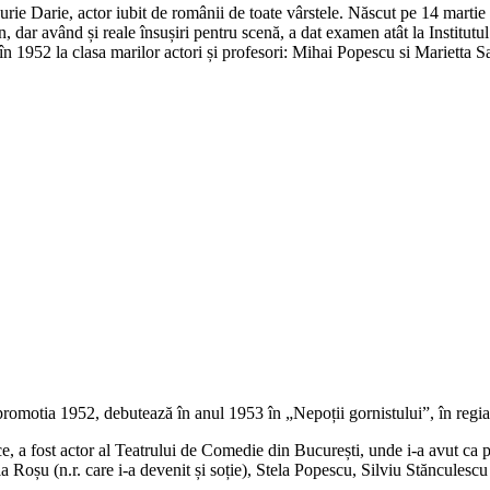
Iurie Darie, actor iubit de românii de toate vârstele. Născut pe 14 mart
en, dar având și reale însușiri pentru scenă, a dat examen atât la Institutu
 în 1952 la clasa marilor actori și profesori: Mihai Popescu si Marietta 
promotia 1952, debutează în anul 1953 în „Nepoții gornistului”, în regi
ce, a fost actor al Teatrului de Comedie din București, unde i-a avut c
u (n.r. care i-a devenit și soție), Stela Popescu, Silviu Stănculescu ș