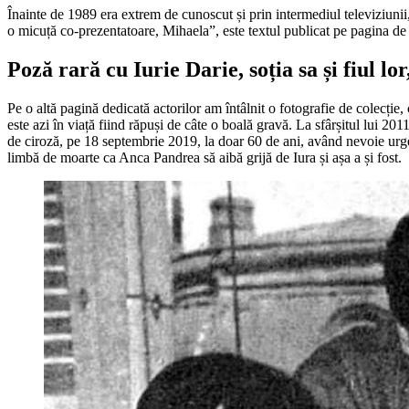
Înainte de 1989 era extrem de cunoscut și prin intermediul televiziunii,
o micuță co-prezentatoare, Mihaela”, este textul publicat pe pagina 
Poză rară cu Iurie Darie, soția sa și fiul lo
Pe o altă pagină dedicată actorilor am întâlnit o fotografie de colecție,
este azi în viață fiind răpuși de câte o boală gravă. La sfârșitul lui 20
de ciroză, pe 18 septembrie 2019, la doar 60 de ani, având nevoie urgent
limbă de moarte ca Anca Pandrea să aibă grijă de Iura și așa a și fost.