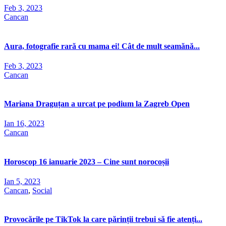
Feb 3, 2023
Cancan
Aura, fotografie rară cu mama ei! Cât de mult seamănă...
Feb 3, 2023
Cancan
Mariana Draguțan a urcat pe podium la Zagreb Open
Ian 16, 2023
Cancan
Horoscop 16 ianuarie 2023 – Cine sunt norocoșii
Ian 5, 2023
Cancan
,
Social
Provocările pe TikTok la care părinții trebui să fie atenți...