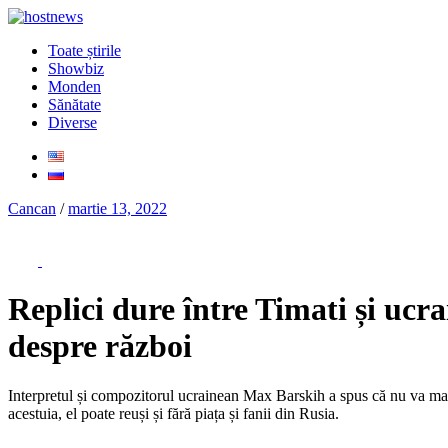
Toate știrile
Showbiz
Monden
Sănătate
Diverse
Cancan
/
martie 13, 2022
Replici dure între Timati și uc
despre război
Interpretul și compozitorul ucrainean Max Barskih a spus că nu va mai v
acestuia, el poate reuși și fără piața și fanii din Rusia.