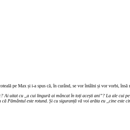
eală pe Max și i-a spus că, în curând, se vor întâlni și vor vorbi, însă nu
 Ai uitat cu ,,a cui lingură ai mâncat în toți acești ani”? La ale cui p
u că Pământul este rotund. Și cu siguranță vă voi arăta eu ,,cine este ci