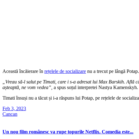
Această încăierare în
rețelele de socializare
nu a trecut pe lângă Potap.
„Vreau să-l salut pe Timati, care i s-a adresat lui Max Barskih. Află 
așteaptă, ne vom vedea”,
a spus soțul interpretei Nastya Kamenskyh.
Timati însuși nu a tăcut și i-a răspuns lui Potap, pe rețelele de socializ
Feb 3, 2023
Cancan
Un nou film românesc va rupe topurile Netflix. Comedia este...