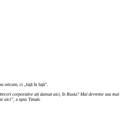
 oricum, ci ,,față în față”.
etreceri corporative ați dansat aici, în Rusia? Mai devreme sau mai
ne aici”,
a spus Timati.