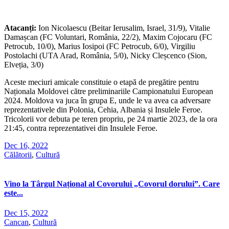
Atacanți:
Ion Nicolaescu (Beitar Ierusalim, Israel, 31/9), Vitalie
Damașcan (FC Voluntari, România, 22/2), Maxim Cojocaru (FC
Petrocub, 10/0), Marius Iosipoi (FC Petrocub, 6/0), Virgiliu
Postolachi (UTA Arad, România, 5/0), Nicky Cleșcenco (Sion,
Elveția, 3/0)
Aceste meciuri amicale constituie o etapă de pregătire pentru
Naționala Moldovei către preliminariile Campionatului European
2024. Moldova va juca în grupa E, unde le va avea ca adversare
reprezentativele din Polonia, Cehia, Albania și Insulele Feroe.
Tricolorii vor debuta pe teren propriu, pe 24 martie 2023, de la ora
21:45, contra reprezentativei din Insulele Feroe.
Dec 16, 2022
Călătorii
,
Cultură
Vino la Târgul Național al Covorului „Covorul dorului”. Care
este...
Dec 15, 2022
Cancan
,
Cultură