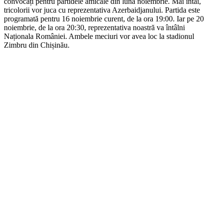
convocați pentru partidele amicale din luna noiembrie. Mai întâi,
tricolorii vor juca cu reprezentativa Azerbaidjanului. Partida este
programată pentru 16 noiembrie curent, de la ora 19:00. Iar pe 20
noiembrie, de la ora 20:30, reprezentativa noastră va întâlni
Naționala României. Ambele meciuri vor avea loc la stadionul
Zimbru din Chișinău.