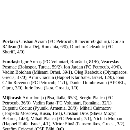
Portari:
Cristian Avram (FC Petrocub, 8 meciuri/0 goluri), Dorian
Răilean (Unirea Dej, România, 6/0), Dumitru Celeadnic (FC
Sheriff, 4/0)
Fundași:
Igor Armaș (FC Voluntari, România, 81/6), Veaceslav
Posmac (Boluspor, Turcia, 59/2), Ion Jardan (FC Petrocub, 49/0),
Vadim Bolohan (Milsami Orhei, 39/1), Oleg Reabciuk (Olympiacos,
Grecia, 37/0), Artur Craciun (Hapoel Kfar Saba, Israel, 12/0), Ioan-
Călin Revenco (FC Petrocub, 11/1), Daniel Dumbravanu (APOEL,
Cipru, 3/0), Iurie Iovu (Istra, Croația, 1/0)
Mijlocași:
Artur Ionița (Pisa, Italia, 65/3), Sergiu Platica (FC
Petrocub, 36/0), Vadim Rața (FC Voluntari, România, 32/1),
Eugeniu Cociuc (Pyunik, Armenia, 28/0), Mihail Caimacov
(Torpedo Moscova, Rusia, 16/1), Cristian Dros (Slavia Mozyr,
Belarus, 14/0), Mihail Platica (FC Petrocub, 7/1), Nichita Moțpan
(Hapoel Haifa, Israel, 4/1), Victor Stînă (Panserraikos, Grecia, 3/2),
Serafim Cojocari (CSF Bălți, 0/0)