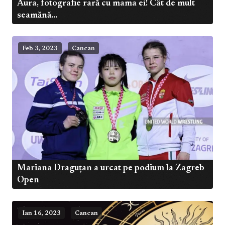
Aura, fotografie rară cu mama ei! Cât de mult
seamănă...
Feb 3, 2023
Cancan
Mariana Draguțan a urcat pe podium la Zagreb
Open
Ian 16, 2023
Cancan