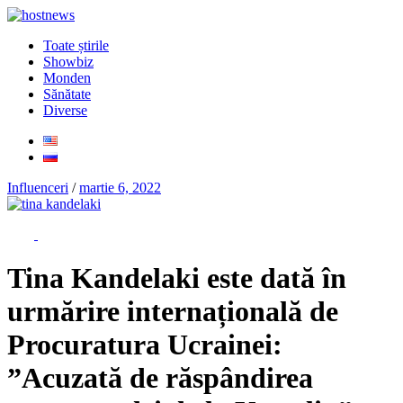
Toate știrile
Showbiz
Monden
Sănătate
Diverse
Influenceri
/
martie 6, 2022
Tina Kandelaki este dată în
urmărire internațională de
Procuratura Ucrainei:
”Acuzată de răspândirea