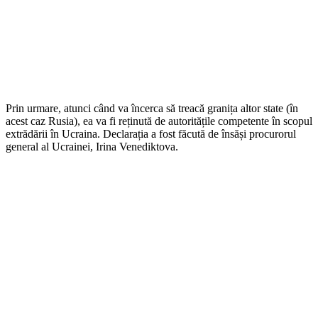
Prin urmare, atunci când va încerca să treacă granița altor state (în
acest caz Rusia), ea va fi reținută de autoritățile competente în scopul
extrădării în Ucraina. Declarația a fost făcută de însăși procurorul
general al Ucrainei, Irina Venediktova.