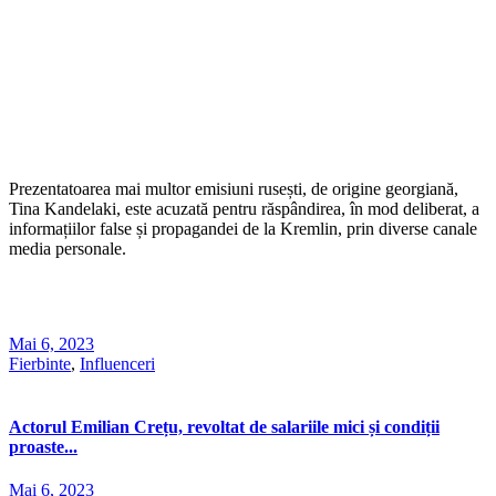
Prezentatoarea mai multor emisiuni rusești, de origine georgiană,
Tina Kandelaki, este acuzată pentru răspândirea, în mod deliberat, a
informațiilor false și propagandei de la Kremlin, prin diverse canale
media personale.
Mai 6, 2023
Fierbinte
,
Influenceri
Actorul Emilian Crețu, revoltat de salariile mici și condiții
proaste...
Mai 6, 2023