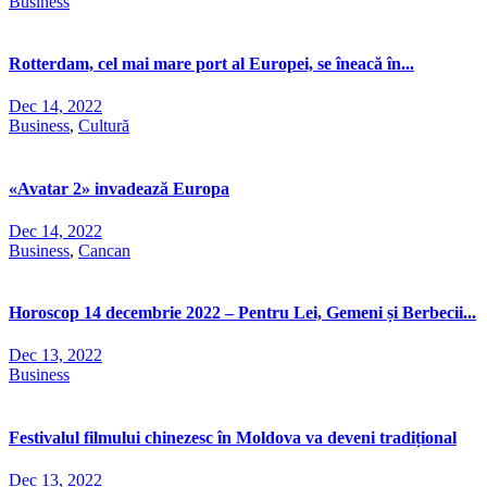
Business
Rotterdam, cel mai mare port al Europei, se îneacă în...
Dec 14, 2022
Business
,
Cultură
«Avatar 2» invadează Europa
Dec 14, 2022
Business
,
Cancan
Horoscop 14 decembrie 2022 – Pentru Lei, Gemeni și Berbecii...
Dec 13, 2022
Business
Festivalul filmului chinezesc în Moldova va deveni tradițional
Dec 13, 2022