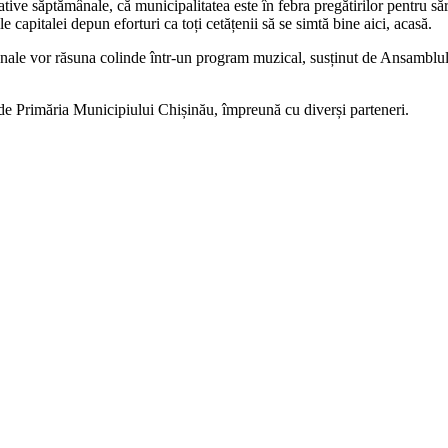
ve săptămânale, că municipalitatea este în febra pregătirilor pentru sărbă
e capitalei depun eforturi ca toți cetățenii să se simtă bine aici, acasă.
ale vor răsuna colinde într-un program muzical, susținut de Ansamblul 
e Primăria Municipiului Chișinău, împreună cu diverși parteneri.