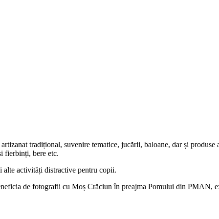
i artizanat tradițional, suvenire tematice, jucării, baloane, dar și produse
 fierbinți, bere etc.
alte activități distractive pentru copii.
r beneficia de fotografii cu Moș Crăciun în preajma Pomului din PMAN, exe