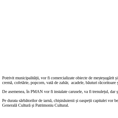
Potrivit municipalității, vor fi comercializate obiecte de meșteșugărit ș
cremă, cofetărie, popcorn, vată de zahăr, acadele, băuturi răcoritoare și
De asemenea, în PMAN vor fi instalate carusele, va fi trenulețul, dar și 
Pe durata sărbătorilor de iarnă, chișinăuienii și oaspeții capitalei vo
Generală Cultură și Patrimoniu Cultural.