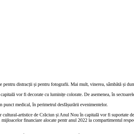
 pentru distracții și pentru fotografii. Mai mult, vinerea, sâmbătă și du
 capitală vor fi decorate cu luminițe colorate. De asemenea, în sectoarele 
 punct medical, în perimetrul desfășurării evenimentelor.
or cultural-artistice de Crăciun și Anul Nou în capitală vor fi suportate d
ita mijloacelor financiare alocate pentr anul 2022 la compartimentul respec