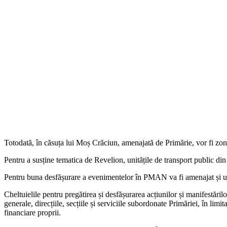
Totodată, în căsuța lui Moș Crăciun, amenajată de Primărie, vor fi zone
Pentru a susține tematica de Revelion, unitățile de transport public din
Pentru buna desfășurare a evenimentelor în PMAN va fi amenajat și un
Cheltuielile pentru pregătirea și desfășurarea acțiunilor și manifestăril
generale, direcțiile, secțiile și serviciile subordonate Primăriei, în lim
financiare proprii.