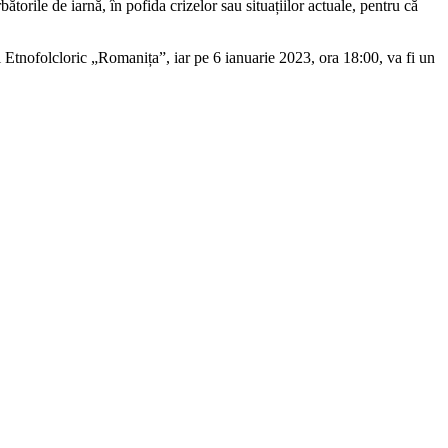
torile de iarnă, în pofida crizelor sau situațiilor actuale, pentru că
Etnofolcloric „Romanița”, iar pe 6 ianuarie 2023, ora 18:00, va fi un