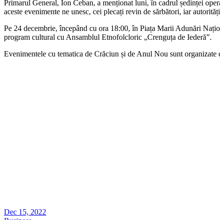
Primarul General, Ion Ceban, a menționat luni, în cadrul ședinței operati
aceste evenimente ne unesc, cei plecați revin de sărbători, iar autoritățil
Pe 24 decembrie, începând cu ora 18:00, în Piața Marii Adunări Națion
program cultural cu Ansamblul Etnofolcloric „Crenguța de Iederă”.
Evenimentele cu tematica de Crăciun și de Anul Nou sunt organizate d
Dec 15, 2022