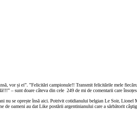
ansă, vor și ei”. ”Felicitări campionule!! Transmit felicitările mele fiecă
!!!” – sunt doare câteva din cele 249 de mi de comentarii care însoțes
ni nu se oprește însă aici. Potrivit cotidianului belgian Le Soir, Lionel 
e de oameni au dat Like postării argentinianului care a sărbătorit câşti