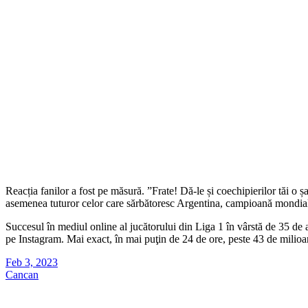
Reacția fanilor a fost pe măsură. ”Frate! Dă-le și coechipierilor tăi o ș
asemenea tuturor celor care sărbătoresc Argentina, campioană mondială
Succesul în mediul online al jucătorului din Liga 1 în vârstă de 35 de a
pe Instagram. Mai exact, în mai puţin de 24 de ore, peste 43 de milioan
Feb 3, 2023
Cancan