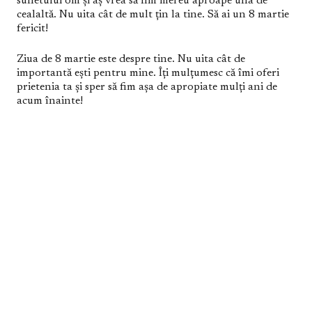
sufletului om și aș vrea să fim mereu aproape una de
cealaltă. Nu uita cât de mult țin la tine. Să ai un 8 martie
fericit!
Ziua de 8 martie este despre tine. Nu uita cât de
importantă ești pentru mine. Îți mulțumesc că îmi oferi
prietenia ta și sper să fim așa de apropiate mulți ani de
acum înainte!