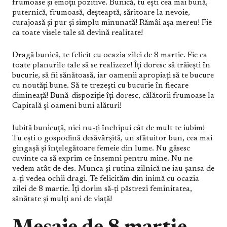
frumoase și emoții pozitive. Bunică, tu ești cea mai bună,
puternică, frumoasă, deșteaptă, săritoare la nevoie,
curajoasă și pur și simplu minunată! Rămâi așa mereu! Fie
ca toate visele tale să devină realitate!
Dragă bunică, te felicit cu ocazia zilei de 8 martie. Fie ca
toate planurile tale să se realizeze! Îți doresc să trăiești în
bucurie, să fii sănătoasă, iar oamenii apropiați să te bucure
cu noutăți bune. Să te trezești cu bucurie în fiecare
dimineață! Bună-dispoziție îți doresc, călătorii frumoase la
Capitală și oameni buni alături!
Iubită bunicuță, nici nu-ți închipui cât de mult te iubim!
Tu ești o gospodină desăvârșită, un sfătuitor bun, cea mai
gingașă și înțelegătoare femeie din lume. Nu găsesc
cuvinte ca să exprim ce însemni pentru mine. Nu ne
vedem atât de des. Munca și rutina zilnică ne iau șansa de
a-ți vedea ochii dragi. Te felicităm din inimă cu ocazia
zilei de 8 martie. Îți dorim să-ți păstrezi feminitatea,
sănătate și mulți ani de viață!