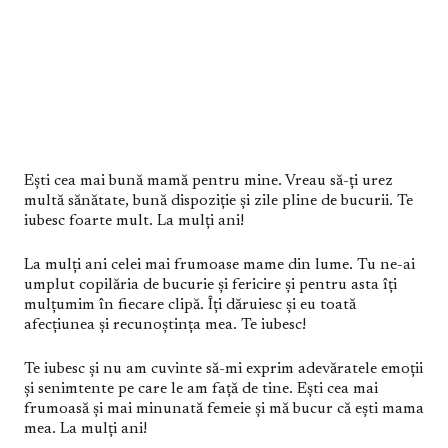
Ești cea mai bună mamă pentru mine. Vreau să-ți urez
multă sănătate, bună dispoziție și zile pline de bucurii. Te
iubesc foarte mult. La mulți ani!
La mulți ani celei mai frumoase mame din lume. Tu ne-ai
umplut copilăria de bucurie și fericire și pentru asta îți
mulțumim în fiecare clipă. Îți dăruiesc și eu toată
afecțiunea și recunoștința mea. Te iubesc!
Te iubesc și nu am cuvinte să-mi exprim adevăratele emoții
și senimtente pe care le am față de tine. Ești cea mai
frumoasă și mai minunată femeie și mă bucur că ești mama
mea. La mulți ani!