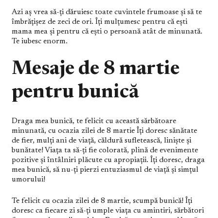
Azi aș vrea să-ți dăruiesc toate cuvintele frumoase și să te
îmbrățișez de zeci de ori. Îți mulțumesc pentru că ești
mama mea și pentru că ești o persoană atât de minunată.
Te iubesc enorm.
Mesaje de 8 martie
pentru bunică
Draga mea bunică, te felicit cu această sărbătoare
minunată, cu ocazia zilei de 8 martie Îți doresc sănătate
de fier, mulți ani de viață, căldură sufletească, liniște și
bunătate! Viața ta să-ți fie colorată, plină de evenimente
pozitive și întâlniri plăcute cu apropiații. Îți doresc, draga
mea bunică, să nu-ți pierzi entuziasmul de viață și simțul
umorului!
Te felicit cu ocazia zilei de 8 martie, scumpă bunică! Îți
doresc ca fiecare zi să-ți umple viața cu amintiri, sărbători