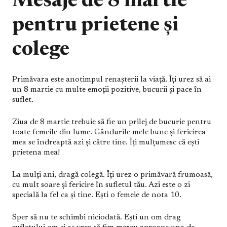
Mesaje de 8 martie
pentru prietene și
colege
Primăvara este anotimpul renașterii la viață. Îți urez să ai
un 8 martie cu multe emoții pozitive, bucurii și pace în
suflet.
Ziua de 8 martie trebuie să fie un prilej de bucurie pentru
toate femeile din lume. Gândurile mele bune și fericirea
mea se îndreaptă azi și către tine. Îți mulțumesc că ești
prietena mea!
La mulți ani, dragă colegă. Îți urez o primăvară frumoasă,
cu mult soare și fericire în sufletul tău. Azi este o zi
specială la fel ca și tine. Ești o femeie de nota 10.
Sper să nu te schimbi niciodată. Ești un om drag