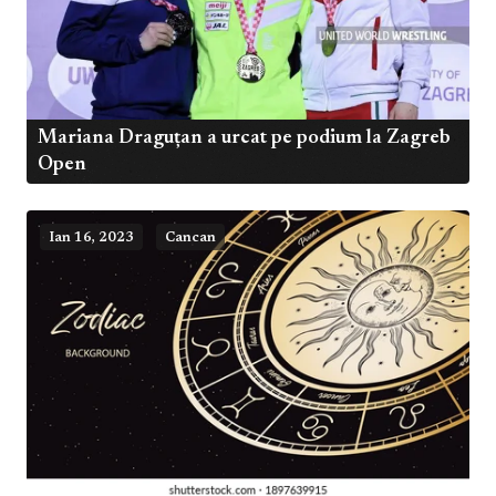
Mariana Draguțan a urcat pe podium la Zagreb
Open
Ian 16, 2023
Cancan