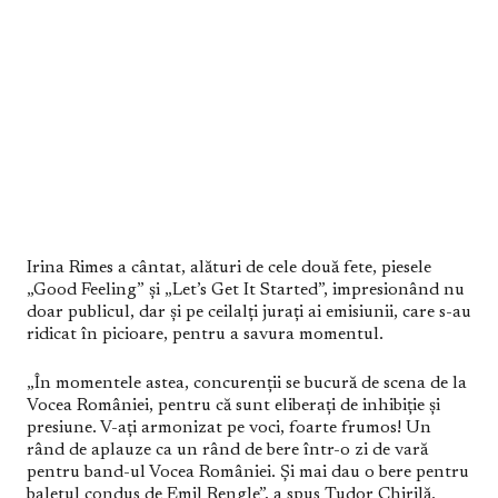
Irina Rimes a cântat, alături de cele două fete, piesele
„Good Feeling” și „Let’s Get It Started”, impresionând nu
doar publicul, dar și pe ceilalți jurați ai emisiunii, care s-au
ridicat în picioare, pentru a savura momentul.
„În momentele astea, concurenții se bucură de scena de la
Vocea României, pentru că sunt eliberați de inhibiție și
presiune. V-ați armonizat pe voci, foarte frumos! Un
rând de aplauze ca un rând de bere într-o zi de vară
pentru band-ul Vocea României. Și mai dau o bere pentru
baletul condus de Emil Rengle”, a spus Tudor Chirilă.