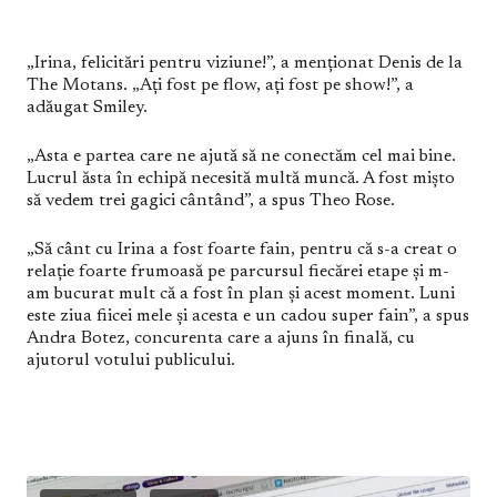
„Irina, felicitări pentru viziune!”, a menționat Denis de la
The Motans. „Ați fost pe flow, ați fost pe show!”, a
adăugat Smiley.
„Asta e partea care ne ajută să ne conectăm cel mai bine.
Lucrul ăsta în echipă necesită multă muncă. A fost mișto
să vedem trei gagici cântând”, a spus Theo Rose.
„Să cânt cu Irina a fost foarte fain, pentru că s-a creat o
relație foarte frumoasă pe parcursul fiecărei etape și m-
am bucurat mult că a fost în plan și acest moment. Luni
este ziua fiicei mele și acesta e un cadou super fain”, a spus
Andra Botez, concurenta care a ajuns în finală, cu
ajutorul votului publicului.