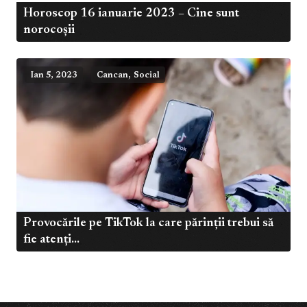
Horoscop 16 ianuarie 2023 – Cine sunt
norocoșii
,
Ian 5, 2023
Cancan
Social
Provocările pe TikTok la care părinții trebui să
fie atenți...