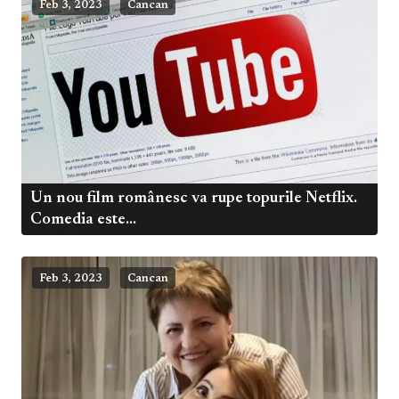
Feb 3, 2023
Cancan
Un nou film românesc va rupe topurile Netflix.
Comedia este...
Feb 3, 2023
Cancan