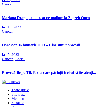
Cancan
Mariana Draguțan a urcat pe podium la Zagreb Open
Ian 16, 2023
Cancan
Horoscop 16 ianuarie 2023 – Cine sunt norocoșii
Ian 5, 2023
Cancan
,
Social
Provocările pe TikTok la care părinții trebui să fie atenți...
Toate știrile
Showbiz
Monden
Sănătate