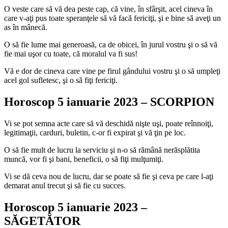
O veste care să vă dea peste cap, că vine, în sfârşit, acel cineva în
care v-aţi pus toate speranţele să vă facă fericiţi, şi e bine să aveţi un
as în mânecă.
O să fie lume mai generoasă, ca de obicei, în jurul vostru şi o să vă
fie mai uşor cu toate, că moralul va fi sus!
Vă e dor de cineva care vine pe firul gândului vostru şi o să umpleţi
acel gol sufletesc, şi o să fiţi fericiţi.
Horoscop 5 ianuarie 2023 – SCORPION
Vi se pot semna acte care să vă deschidă nişte uşi, poate reînnoiţi,
legitimaţii, carduri, buletin, c-or fi expirat şi vă ţin pe loc.
O să fie mult de lucru la serviciu şi n-o să rămână nerăsplătita
muncă, vor fi şi bani, beneficii, o să fiţi mulţumiţi.
Vi se dă ceva nou de lucru, dar se poate să fie şi ceva pe care l-aţi
demarat anul trecut şi să fie cu succes.
Horoscop 5 ianuarie 2023 –
SĂGETĂTOR