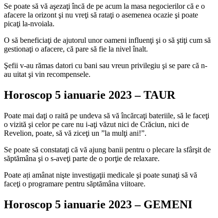
Se poate să vă aşezaţi încă de pe acum la masa negocierilor că e o
afacere la orizont şi nu vreţi să rataţi o asemenea ocazie şi poate
picaţi la-nvoiala.
O să beneficiaţi de ajutorul unor oameni influenţi şi o să ştiţi cum să
gestionaţi o afacere, că pare să fie la nivel înalt.
Şefii v-au rămas datori cu bani sau vreun privilegiu şi se pare că n-
au uitat şi vin recompensele.
Horoscop 5 ianuarie 2023 – TAUR
Poate mai daţi o raită pe undeva să vă încărcaţi bateriile, să le faceţi
o vizită şi celor pe care nu i-aţi văzut nici de Crăciun, nici de
Revelion, poate, să vă ziceţi un ”la mulţi ani!”.
Se poate să constataţi că vă ajung banii pentru o plecare la sfârşit de
săptămâna şi o s-aveţi parte de o porţie de relaxare.
Poate ați amânat nişte investigaţii medicale şi poate sunaţi să vă
faceţi o programare pentru săptămâna viitoare.
Horoscop 5 ianuarie 2023 – GEMENI