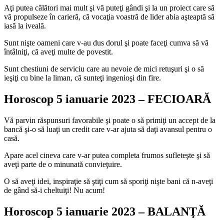
Aţi putea călători mai mult şi vă puteţi gândi şi la un proiect care să
vă propulseze în carieră, că vocaţia voastră de lider abia aşteaptă să
iasă la iveală.
Sunt nişte oameni care v-au dus dorul şi poate faceţi cumva să vă
întâlniţi, că aveţi multe de povestit.
Sunt chestiuni de serviciu care au nevoie de mici retuşuri şi o să
ieşiţi cu bine la liman, că sunteţi ingenioşi din fire.
Horoscop 5 ianuarie 2023 – FECIOARĂ
Vă parvin răspunsuri favorabile şi poate o să primiţi un accept de la
bancă şi-o să luaţi un credit care v-ar ajuta să daţi avansul pentru o
casă.
Apare acel cineva care v-ar putea completa frumos sufleteşte şi să
aveţi parte de o minunată convieţuire.
O să aveţi idei, inspiraţie să ştiţi cum să sporiţi nişte bani că n-aveţi
de gând să-i cheltuiţi! Nu acum!
Horoscop 5 ianuarie 2023 – BALANŢĂ