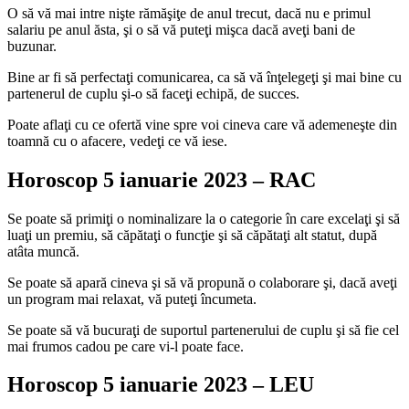
O să vă mai intre nişte rămăşiţe de anul trecut, dacă nu e primul
salariu pe anul ăsta, şi o să vă puteţi mişca dacă aveţi bani de
buzunar.
Bine ar fi să perfectaţi comunicarea, ca să vă înţelegeţi şi mai bine cu
partenerul de cuplu şi-o să faceţi echipă, de succes.
Poate aflaţi cu ce ofertă vine spre voi cineva care vă ademeneşte din
toamnă cu o afacere, vedeţi ce vă iese.
Horoscop 5 ianuarie 2023 – RAC
Se poate să primiţi o nominalizare la o categorie în care excelaţi şi să
luaţi un premiu, să căpătaţi o funcţie şi să căpătaţi alt statut, după
atâta muncă.
Se poate să apară cineva şi să vă propună o colaborare şi, dacă aveţi
un program mai relaxat, vă puteţi încumeta.
Se poate să vă bucuraţi de suportul partenerului de cuplu şi să fie cel
mai frumos cadou pe care vi-l poate face.
Horoscop 5 ianuarie 2023 – LEU