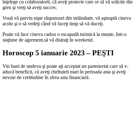
înţelege cu colaboratorii, că aveţi proiecte care or să vă solicite din
greu şi vreţi să aveţi succes.
Vouă vă parvin nişte răspunsuri din străinătate, vă aşteaptă cineva
acolo şi o să vedeţi când vă faceţi timp să vă duceţi.
Poate vă face cineva cadou o escapadă turistică la munte, într-o
staţiune de agrement,să vă distraţi în weekend.
Horoscop 5 ianuarie 2023 – PEŞTI
Vin bani de undeva şi poate aţi acceptat un parteneriat care să v-
aducă beneficii, că aveţi cheltuieli mari în perioada asta şi aveţi
nevoie de certitudine în sfera asta financiară.