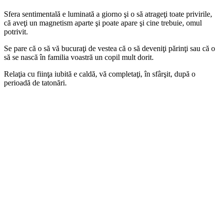
Sfera sentimentală e luminată a giorno şi o să atrageţi toate privirile,
că aveţi un magnetism aparte şi poate apare şi cine trebuie, omul
potrivit.
Se pare că o să vă bucuraţi de vestea că o să deveniţi părinţi sau că o
să se nască în familia voastră un copil mult dorit.
Relaţia cu fiinţa iubită e caldă, vă completaţi, în sfârşit, după o
perioadă de tatonări.