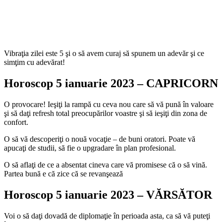
Vibraţia zilei este 5 şi o să avem curaj să spunem un adevăr şi ce
simţim cu adevărat!
Horoscop 5 ianuarie 2023 – CAPRICORN
O provocare! Ieşiţi la rampă cu ceva nou care să vă pună în valoare
şi să daţi refresh total preocupărilor voastre şi să ieşiţi din zona de
confort.
O să vă descoperiţi o nouă vocaţie – de buni oratori. Poate vă
apucaţi de studii, să fie o upgradare în plan profesional.
O să aflaţi de ce a absentat cineva care vă promisese că o să vină.
Partea bună e că zice că se revanşează
Horoscop 5 ianuarie 2023 – VĂRSĂTOR
Voi o să daţi dovadă de diplomaţie în perioada asta, ca să vă puteţi