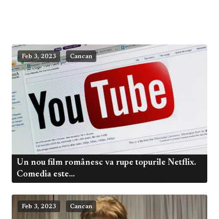
Feb 3, 2023
Cancan
Un nou film românesc va rupe topurile Netflix.
Comedia este...
Feb 3, 2023
Cancan