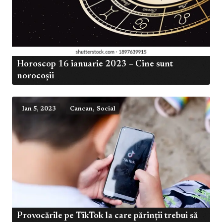
Horoscop 16 ianuarie 2023 – Cine sunt
norocoșii
,
Ian 5, 2023
Cancan
Social
Provocările pe TikTok la care părinții trebui să