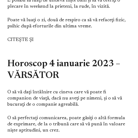
E posibil să luaţi de undeva nişte bani şi să vă oferiţi o
plecare în weekend la prieteni, la rude, în vizită.
Poate vă luaţi o zi, două de respiro ca să vă refaceţi fizic,
psihic după eforturile din ultima vreme.
CITEȘTE ȘI
Horoscop 4 ianuarie 2023 –
VĂRSĂTOR
O să vă daţi întâlnire cu cineva care vă poate fi
companion de viaţă, dacă nu aveţi pe nimeni, şi o să vă
bucuraţi de o companie agreabilă.
O să perfectaţi comunicarea, poate găsiţi o altă formula
de exprimare, de la o tribună care să vă pună în valoare
nişte aptitudini, un crez.