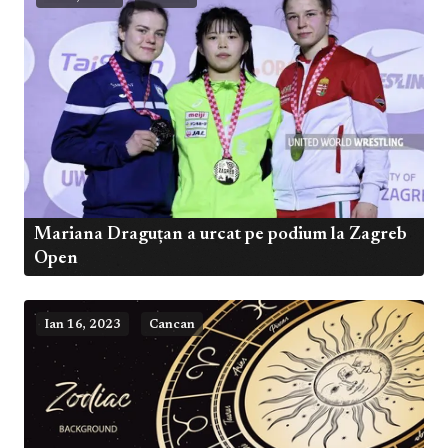
Mariana Draguțan a urcat pe podium la Zagreb
Open
Ian 16, 2023
Cancan