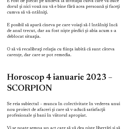
E rost de plecat pe undeva la invitaţia cuiva care vă duce
dorul şi nici vouă nu vă e bine fără acea persoană şi faceţi
cumva să vă-ntâlniţi.
E posibil să apară cineva pe care voiaţi să-l întâlniţi încă
de anul trecut, dar au fost nişte piedici şi-abia acum s-a
deblocat situaţia.
O să vă recalibraţi relaţia cu fiinţa iubită că sunt câteva
carențe, dar care se pot remedia.
Horoscop 4 ianuarie 2023 –
SCORPION
Se reia subiectul – munca în colectivitate în vederea unui
nou proiect de afaceri şi care să v-aducă satisfacţii
profesionale şi bani în viitorul apropiat.
Vi se poate semna un act care să vă dea nişte libertăţi și să