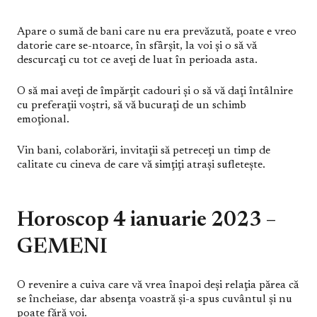
Apare o sumă de bani care nu era prevăzută, poate e vreo
datorie care se-ntoarce, în sfârşit, la voi şi o să vă
descurcaţi cu tot ce aveţi de luat în perioada asta.
O să mai aveţi de împărţit cadouri şi o să vă daţi întâlnire
cu preferaţii voştri, să vă bucuraţi de un schimb
emoţional.
Vin bani, colaborări, invitaţii să petreceţi un timp de
calitate cu cineva de care vă simţiţi atraşi sufleteşte.
Horoscop 4 ianuarie 2023 –
GEMENI
O revenire a cuiva care vă vrea înapoi deşi relaţia părea că
se încheiase, dar absenţa voastră şi-a spus cuvântul și nu
poate fără voi.