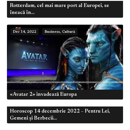
Rotterdam, cel mai mare port al Europei, se
Dec 15, 2022
Business
îneacă în...
,
Dec 14, 2022
Business
Cultură
«Avatar 2» invadează Europa
Horoscop 14 decembrie 2022 – Pentru Lei,
,
Dec 14, 2022
Business
Cancan
Gemeni și Berbecii...