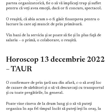
partea organizatorică, fie o să vă implicaţi trup şi suflet
pentru că veți avea emoţii, dacă or fi concurs, spectacol.
O reuşită, că abia acum s-o fi găsit finanţarea pentru o
lucrare la care aţi muncit de prin primăvară.
Vin bani de la serviciu şi se poate să fie şi în plus faţă de
salariu – o primă, o colaborare, o reuşită.
Horoscop 13 decembrie 2022
– TAUR
O confirmare de prin ţară sau din afară, c-o să aveţi loc
de cazare de sărbători şi o să vă descurcaţi cu transportul
şi cu toate pregătirile, în general.
Poate vine cineva de la drum lung şi o să vă puteţi
organiza în aşa fel timpul încât să puteţi ieşi în oraş, la