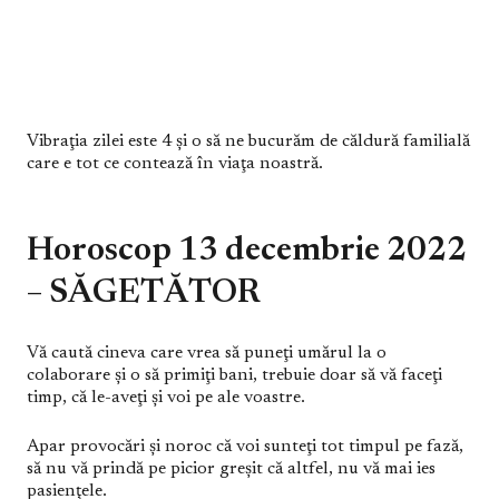
Vibraţia zilei este 4 şi o să ne bucurăm de căldură familială
care e tot ce contează în viaţa noastră.
Horoscop 13 decembrie 2022
– SĂGETĂTOR
Vă caută cineva care vrea să puneţi umărul la o
colaborare şi o să primiţi bani, trebuie doar să vă faceţi
timp, că le-aveţi şi voi pe ale voastre.
Apar provocări şi noroc că voi sunteţi tot timpul pe fază,
să nu vă prindă pe picior greşit că altfel, nu vă mai ies
pasienţele.