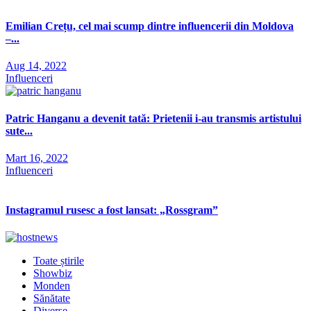
Emilian Crețu, cel mai scump dintre influencerii din Moldova
–...
Aug 14, 2022
Influenceri
Patric Hanganu a devenit tată: Prietenii i-au transmis artistului
sute...
Mart 16, 2022
Influenceri
Instagramul rusesc a fost lansat: „Rossgram”
Toate știrile
Showbiz
Monden
Sănătate
Diverse