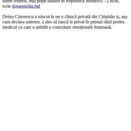
nume frumos, mai puțin întâlnit în Republica Moldova – Lucas,
scrie
dosarmedia.md
Doina Chiorescu a născut la un o clinică privată din Chișinău și, așa
cum declara anterior, a ales să nască la privat în primul rând pentru
medicul cu care a stabilit o conexiune emoțională frumoasă.