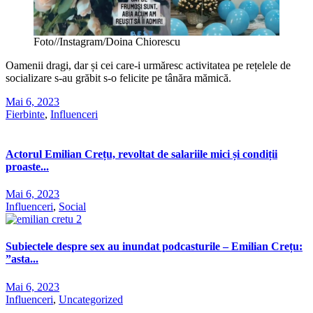
Foto//Instagram/Doina Chiorescu
Oamenii dragi, dar și cei care-i urmăresc activitatea pe rețelele de
socializare s-au grăbit s-o felicite pe tânăra mămică.
Mai 6, 2023
Fierbinte
,
Influenceri
Actorul Emilian Crețu, revoltat de salariile mici și condiții
proaste...
Mai 6, 2023
Influenceri
,
Social
Subiectele despre sex au inundat podcasturile – Emilian Crețu:
”asta...
Mai 6, 2023
Influenceri
,
Uncategorized