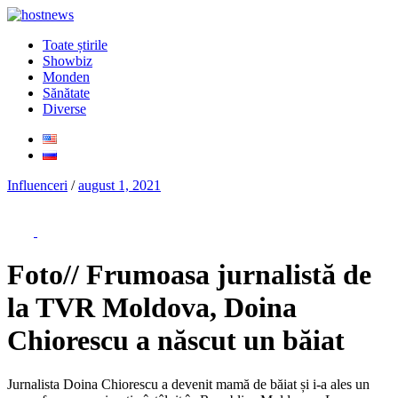
Toate știrile
Showbiz
Monden
Sănătate
Diverse
Influenceri
/
august 1, 2021
Foto// Frumoasa jurnalistă de
la TVR Moldova, Doina
Chiorescu a născut un băiat
Jurnalista Doina Chiorescu a devenit mamă de băiat și i-a ales un