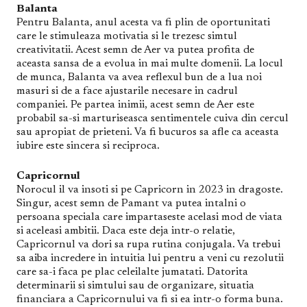
Balanta
Pentru Balanta, anul acesta va fi plin de oportunitati
care le stimuleaza motivatia si le trezesc simtul
creativitatii. Acest semn de Aer va putea profita de
aceasta sansa de a evolua in mai multe domenii. La locul
de munca, Balanta va avea reflexul bun de a lua noi
masuri si de a face ajustarile necesare in cadrul
companiei. Pe partea inimii, acest semn de Aer este
probabil sa-si marturiseasca sentimentele cuiva din cercul
sau apropiat de prieteni. Va fi bucuros sa afle ca aceasta
iubire este sincera si reciproca.
Capricornul
Norocul il va insoti si pe Capricorn in 2023 in dragoste.
Singur, acest semn de Pamant va putea intalni o
persoana speciala care impartaseste acelasi mod de viata
si aceleasi ambitii. Daca este deja intr-o relatie,
Capricornul va dori sa rupa rutina conjugala. Va trebui
sa aiba incredere in intuitia lui pentru a veni cu rezolutii
care sa-i faca pe plac celeilalte jumatati. Datorita
determinarii si simtului sau de organizare, situatia
financiara a Capricornului va fi si ea intr-o forma buna.