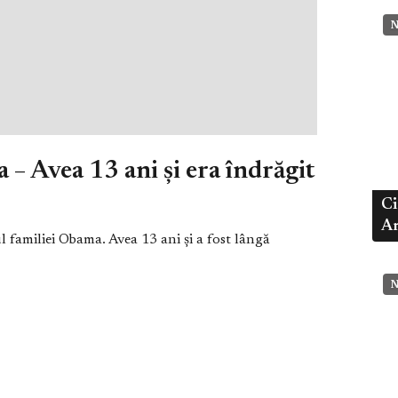
N
 – Avea 13 ani și era îndrăgit
Ci
Ar
l familiei Obama. Avea 13 ani și a fost lângă
N