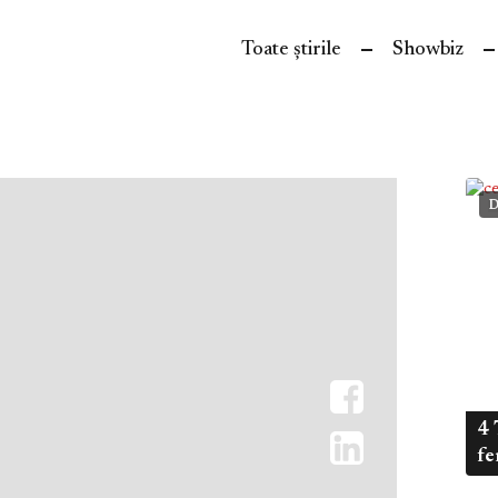
Toate știrile
Showbiz
D
4 
fe