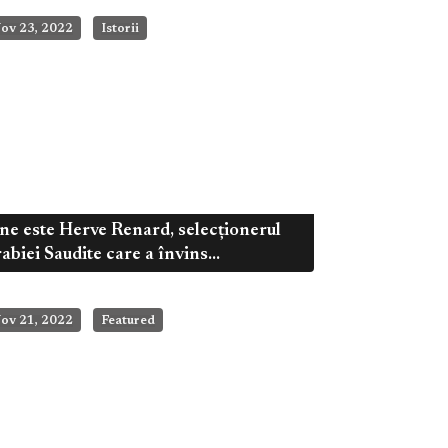
ov 23, 2022
Istorii
ne este Herve Renard, selecționerul
abiei Saudite care a învins...
ov 21, 2022
Featured