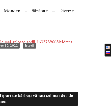
Monden
Sănătate
Diverse
ec 10, 2022
Istorii
Tipuri de bărbați vânați cel mai des de
mei