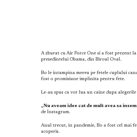
A zburat cu Air Force One si a fost prezent la v
presedintelui Obama, din Biroul Oval.
Bo le intampina mereu pe fetele cuplului cand
fost o promisiune implinita pentru fete.
Le-au spus ca vor lua un caine dupa alegerile
„Nu aveam idee cat de mult avea sa insemne
de Instagram.
Anul trecut, in pandemie, Bo a fost cel mai fe
acoperis.