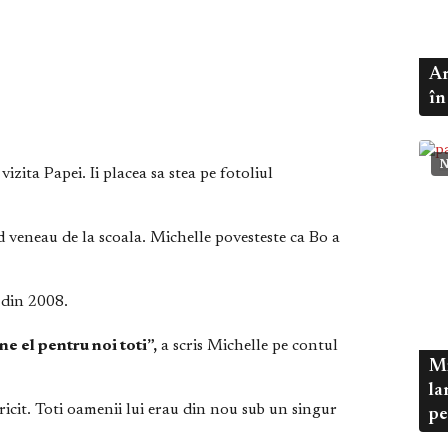
Ar
în
N
izita Papei. Ii placea sa stea pe fotoliul
 veneau de la scoala. Michelle povesteste ca Bo a
 din 2008.
 el pentru noi toti”,
a scris Michelle pe contul
Mi
la
ricit. Toti oamenii lui erau din nou sub un singur
pe