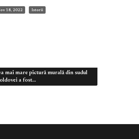
ov 18, 2022
Istorii
a mai mare pictură murală din sudul
ldovei a fost...