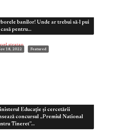
borele banilor! Unde ar trebui să-l pui
 casă pentru...
ov 18, 2022
Featured
nisterul Educaţie și cercetării
nsează concursul „Premiul National
ntru Tineret”...