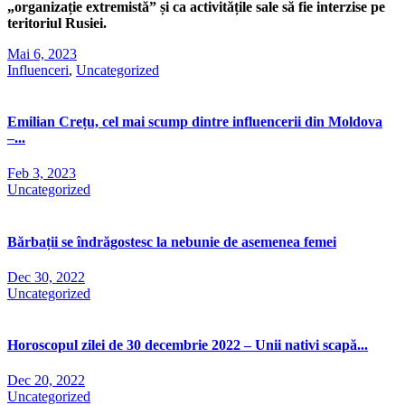
„organizație extremistă” și ca activitățile sale să fie interzise pe
teritoriul Rusiei.
Mai 6, 2023
Influenceri
,
Uncategorized
Emilian Crețu, cel mai scump dintre influencerii din Moldova
–...
Feb 3, 2023
Uncategorized
Bărbații se îndrăgostesc la nebunie de asemenea femei
Dec 30, 2022
Uncategorized
Horoscopul zilei de 30 decembrie 2022 – Unii nativi scapă...
Dec 20, 2022
Uncategorized