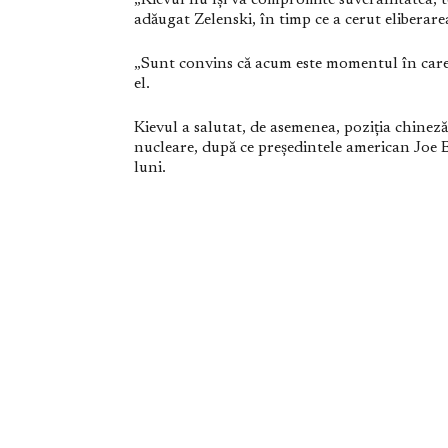
„Kievul nu își va compromite suveranitatea, t
adăugat Zelenski, în timp ce a cerut eliberare
„Sunt convins că acum este momentul în care r
el.
Kievul a salutat, de asemenea, poziția chineză
nucleare, după ce președintele american Joe B
luni.