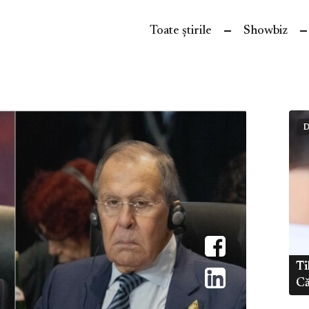
Toate știrile
Showbiz
D
Ti
Că