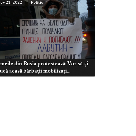
ov 21, 2022
Politic
meile din Rusia protestează: Vor să-și
ucă acasă bărbații mobilizați...