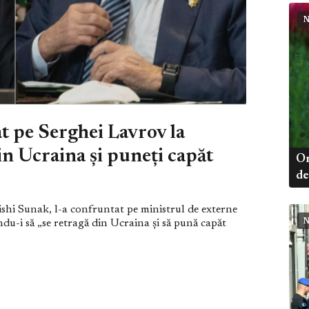
N
t pe Serghei Lavrov la
n Ucraina și puneți capăt
Or
de
ishi Sunak, l-a confruntat pe ministrul de externe
N
du-i să „se retragă din Ucraina și să pună capăt