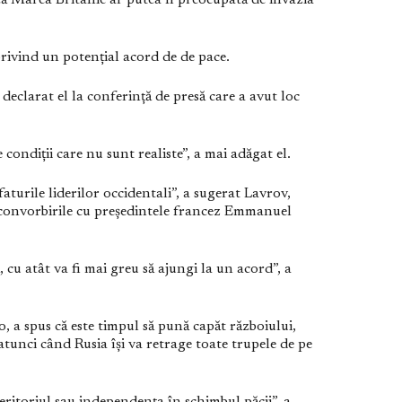
că Marea Britanie ar putea fi preocupată de invazia
rivind un potențial acord de de pace.
declarat el la conferință de presă care a avut loc
condiții care nu sunt realiste”, a mai adăgat el.
aturile liderilor occidentali”, a sugerat Lavrov,
 convorbirile cu președintele francez Emmanuel
cu atât va fi mai greu să ajungi la un acord”, a
, a spus că este timpul să pună capăt războiului,
tunci când Rusia își va retrage toate trupele de pe