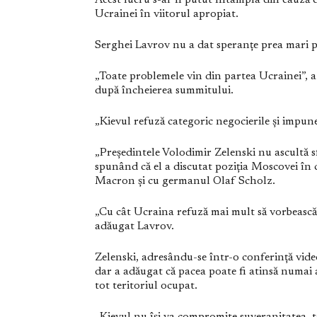
Acest lucru s-ar fi putut întâmpla din cauză 
Ucrainei în viitorul apropiat.
Serghei Lavrov nu a dat speranțe prea mari p
„Toate problemele vin din partea Ucrainei”, a 
după încheierea summitului.
„Kievul refuză categoric negocierile și impune 
„Președintele Volodimir Zelenski nu ascultă sf
spunând că el a discutat poziția Moscovei în
Macron și cu germanul Olaf Scholz.
„Cu cât Ucraina refuză mai mult să vorbească, 
adăugat Lavrov.
Zelenski, adresându-se într-o conferință video
dar a adăugat că pacea poate fi atinsă numai a
tot teritoriul ocupat.