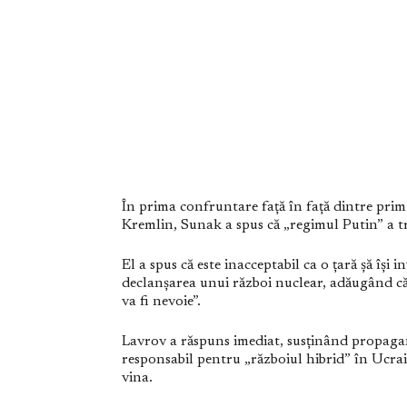
În prima confruntare față în față dintre prim-
Kremlin, Sunak a spus că „regimul Putin” a tr
El a spus că este inacceptabil ca o țară șă își 
declanșarea unui război nuclear, adăugând că
va fi nevoie”.
Lavrov a răspuns imediat, susținând propagan
responsabil pentru „războiul hibrid” în Ucrai
vina.