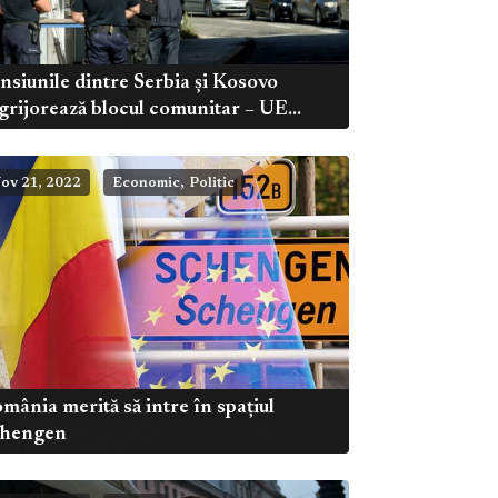
nsiunile dintre Serbia și Kosovo
grijorează blocul comunitar – UE...
,
ov 21, 2022
Economic
Politic
mânia merită să intre în spațiul
chengen