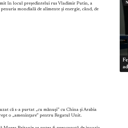
N
mit în locul președintelui rus Vladimir Putin, a
e penuria mondială de alimente și energie, când, de
Fe
ad
cuzat că s-a purtat „cu mănuși” cu China și Arabia
 drept o „amenințare” pentru Regatul Unit.