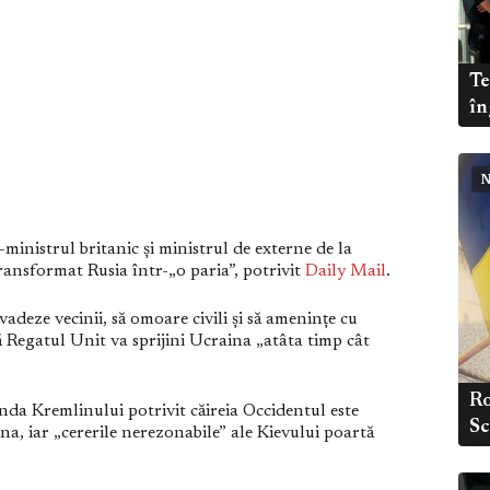
Te
în
N
ministrul britanic și ministrul de externe de la
ansformat Rusia într-„o paria”, potrivit
Daily Mail
.
invadeze vecinii, să omoare civili și să amenințe cu
 Regatul Unit va sprijini Ucraina „atâta timp cât
Ro
da Kremlinului potrivit căireia Occidentul este
S
na, iar „cererile nerezonabile” ale Kievului poartă