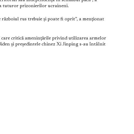
eritoriul sau independența în schimbul păcii”, a
a tuturor prizonierilor ucraineni.
ăzboiul rus trebuie și poate fi oprit”, a menționat
 care critică amenințările privind utilizarea armelor
iden și președintele chinez Xi Jinping s-au întâlnit