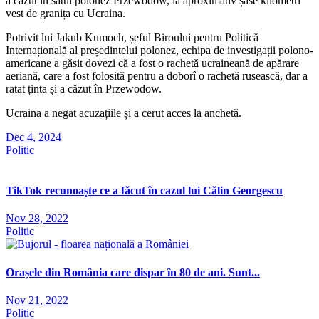
a căzut în satul polonez Przewodow, la aproximativ șase kilometri
vest de granița cu Ucraina.
Potrivit lui Jakub Kumoch, șeful Biroului pentru Politică
Internațională al președintelui polonez, echipa de investigații polono-
americane a găsit dovezi că a fost o rachetă ucraineană de apărare
aeriană, care a fost folosită pentru a doborî o rachetă rusească, dar a
ratat ținta și a căzut în Przewodow.
Ucraina a negat acuzațiile și a cerut acces la anchetă.
Dec 4, 2024
Politic
TikTok recunoaște ce a făcut în cazul lui Călin Georgescu
Nov 28, 2022
Politic
Orașele din România care dispar în 80 de ani. Sunt...
Nov 21, 2022
Politic