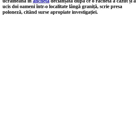
ucraineană în
ancheta
declanșată după ce o rachetă a căzut și a
ucis doi oameni într-o localitate lângă graniță, scrie presa
poloneză, citând surse apropiate investigației.