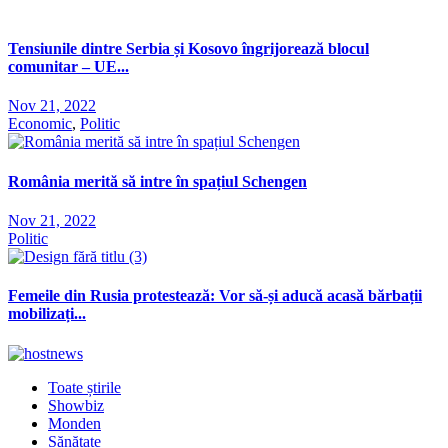
Tensiunile dintre Serbia și Kosovo îngrijorează blocul
comunitar – UE...
Nov 21, 2022
Economic
,
Politic
România merită să intre în spațiul Schengen
Nov 21, 2022
Politic
Femeile din Rusia protestează: Vor să-și aducă acasă bărbații
mobilizați...
Toate știrile
Showbiz
Monden
Sănătate