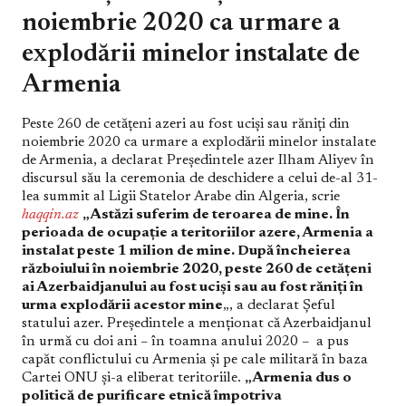
noiembrie 2020 ca urmare a
explodării minelor instalate de
Armenia
Peste 260 de cetățeni azeri au fost uciși sau răniți din
noiembrie 2020 ca urmare a explodării minelor instalate
de Armenia, a declarat Președintele azer Ilham Aliyev în
discursul său la ceremonia de deschidere a celui de-al 31-
lea summit al Ligii Statelor Arabe din Algeria, scrie
haqqin.az
„Astăzi suferim de teroarea de mine. În
perioada de ocupație a teritoriilor azere, Armenia a
instalat peste 1 milion de mine. După încheierea
războiului în noiembrie 2020, peste 260 de cetățeni
ai Azerbaidjanului au fost uciși sau au fost răniți în
urma explodării acestor mine
„, a declarat Șeful
statului azer. Președintele a menționat că Azerbaidjanul
în urmă cu doi ani – în toamna anului 2020 – a pus
capăt conflictului cu Armenia și pe cale militară în baza
Cartei ONU și-a eliberat teritoriile.
„Armenia dus o
politică de purificare etnică împotriva