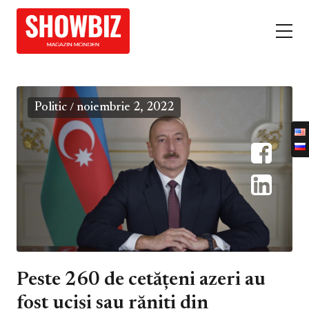
Politic
noiembrie 2, 2022
/
Peste 260 de cetățeni azeri au
fost uciși sau răniți din