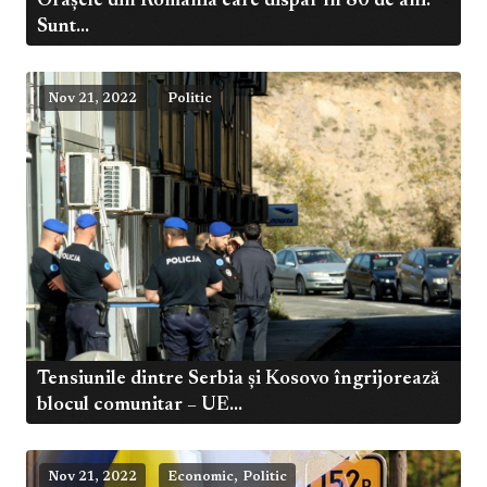
Orașele din România care dispar în 80 de ani.
Sunt...
Nov 21, 2022
Politic
Tensiunile dintre Serbia și Kosovo îngrijorează
blocul comunitar – UE...
,
Nov 21, 2022
Economic
Politic