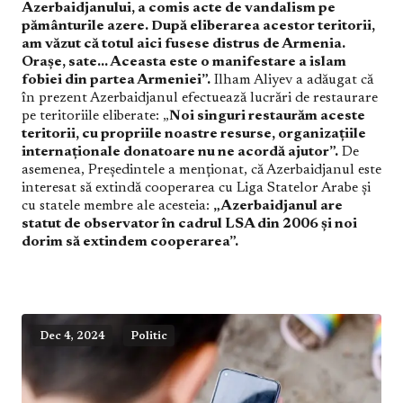
Azerbaidjanului, a comis acte de vandalism pe
pământurile azere. După eliberarea acestor teritorii,
am văzut că totul aici fusese distrus de Armenia.
Orașe, sate… Aceasta este o manifestare a islam
fobiei din partea Armeniei”.
Ilham Aliyev a adăugat că
în prezent Azerbaidjanul efectuează lucrări de restaurare
pe teritoriile eliberate: „
Noi singuri restaurăm aceste
teritorii, cu propriile noastre resurse, organizațiile
internaționale donatoare nu ne acordă ajutor”.
De
asemenea, Președintele a menționat, că Azerbaidjanul este
interesat să extindă cooperarea cu Liga Statelor Arabe și
cu statele membre ale acesteia:
„Azerbaidjanul are
statut de observator în cadrul LSA din 2006 și noi
dorim să extindem cooperarea”.
Dec 4, 2024
Politic