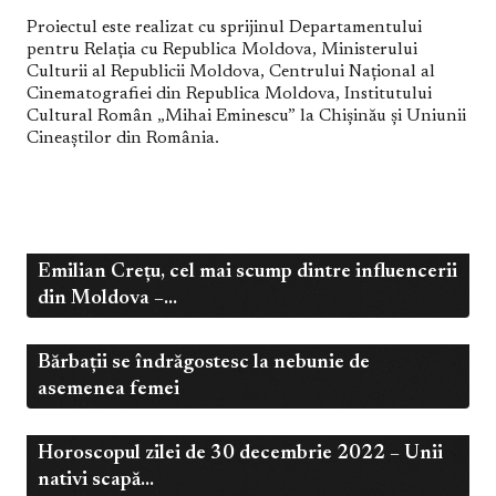
Proiectul este realizat cu sprijinul Departamentului
pentru Relația cu Republica Moldova, Ministerului
Culturii al Republicii Moldova, Centrului Național al
Cinematografiei din Republica Moldova, Institutului
Cultural Român „Mihai Eminescu” la Chișinău și Uniunii
Cineaștilor din România.
Emilian Crețu, cel mai scump dintre influencerii
,
Mai 6, 2023
Influenceri
Uncategorized
din Moldova –...
Bărbații se îndrăgostesc la nebunie de
Feb 3, 2023
Uncategorized
asemenea femei
Horoscopul zilei de 30 decembrie 2022 – Unii
Dec 30, 2022
Uncategorized
nativi scapă...