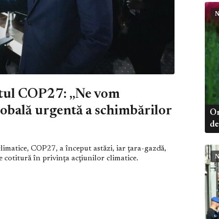
N
itul COP27: „Ne vom
obală urgentă a schimbărilor
Or
de
matice, COP27, a început astăzi, iar ţara-gazdă,
N
 cotitură în privința acţiunilor climatice.