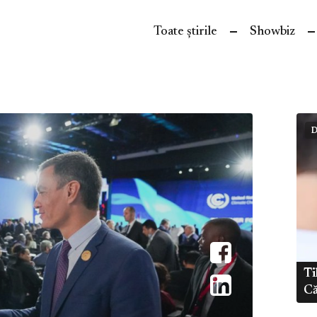
Toate știrile
Showbiz
D
Ti
Că