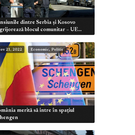
nsiunile dintre Serbia și Kosovo
grijorează blocul comunitar – UE...
,
ov 21, 2022
Economic
Politic
mânia merită să intre în spațiul
chengen