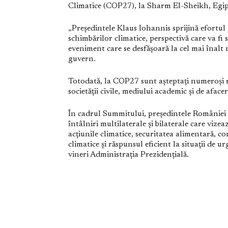
Climatice (COP27), la Sharm El-Sheikh, Egip
„Președintele Klaus Iohannis sprijină efortul 
schimbărilor climatice, perspectivă care va fi s
eveniment care se desfășoară la cel mai înalt n
guvern.
Totodată, la COP27 sunt așteptați numeroși r
societății civile, mediului academic și de afacer
În cadrul Summitului, președintele României v
întâlniri multilaterale și bilaterale care vize
acțiunile climatice, securitatea alimentară, c
climatice și răspunsul eficient la situații de 
vineri Administrația Prezidențială.