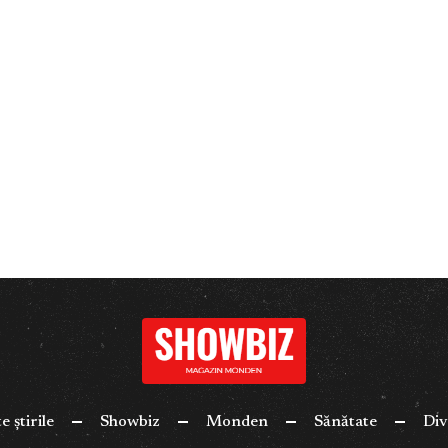
e știrile
Showbiz
Monden
Sănătate
Div