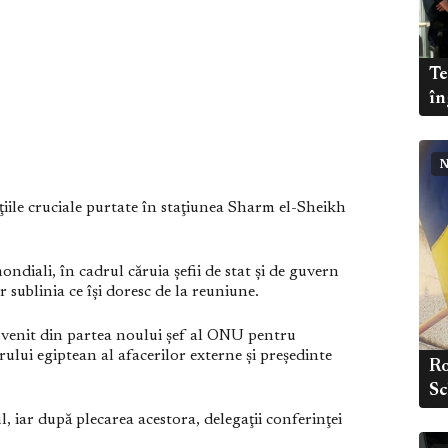
Te
în
N
uţiile cruciale purtate în staţiunea Sharm el-Sheikh
ndiali, în cadrul căruia şefii de stat şi de guvern
r sublinia ce îşi doresc de la reuniune.
 venit din partea noului şef al ONU pentru
trului egiptean al afacerilor externe şi preşedinte
Ro
S
l, iar după plecarea acestora, delegaţii conferinţei