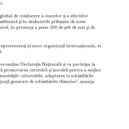
t.
global de combatere a cauzelor și a efectelor
ubliniată și în dezbaterile prilejuite de acest
ivel, în prezența a peste 100 de șefi de stat și de
eprezentanți ai unor organizații internaționale, ai
i.
a susține Declarația Națională și va participa la
ază promovarea cercetării și inovării pentru a susține
omunitățile vulnerabile, adaptarea la schimbările
urgență generate de schimbările climatice”, anunța