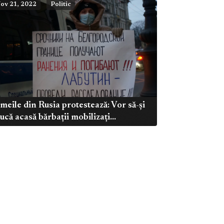
ov 21, 2022
Politic
meile din Rusia protestează: Vor să-și
ucă acasă bărbații mobilizați...