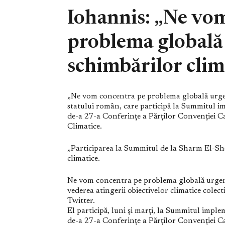
Iohannis: „Ne vo
problema globală
schimbărilor clim
„Ne vom concentra pe problema globală urgent
statului român, care participă la Summitul im
de-a 27-a Conferințe a Părților Convenției C
Climatice.
„Participarea la Summitul de la Sharm El-She
climatice.
Ne vom concentra pe problema globală urgentă
vederea atingerii obiectivelor climatice colect
Twitter.
El participă, luni și marți, la Summitul implem
de-a 27-a Conferințe a Părților Convenției C