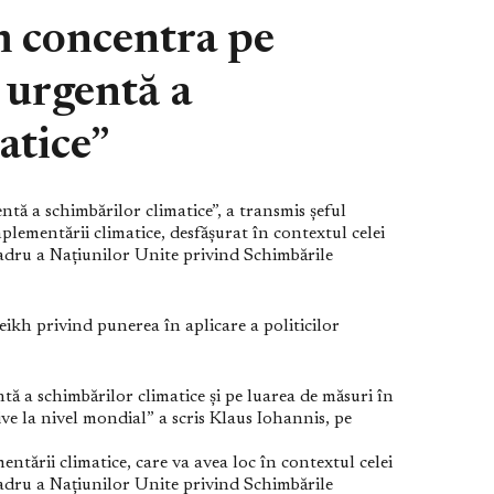
m concentra pe
 urgentă a
atice”
ă a schimbărilor climatice”, a transmis şeful
plementării climatice, desfășurat în contextul celei
adru a Națiunilor Unite privind Schimbările
ikh privind punerea în aplicare a politicilor
 a schimbărilor climatice și pe luarea de măsuri în
ive la nivel mondial” a scris Klaus Iohannis, pe
entării climatice, care va avea loc în contextul celei
adru a Națiunilor Unite privind Schimbările