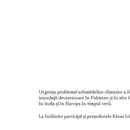
Urgenţa problemei schimbărilor climatice a fo
inundaţii devastatoare în Pakistan şi în alte l
în India şi în Europa în timpul verii.
La întâlnire participă şi preşedintele Klaus I