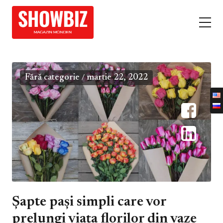
Fără categorie
martie 22, 2022
/
Șapte pași simpli care vor
prelungi viața florilor din vaze