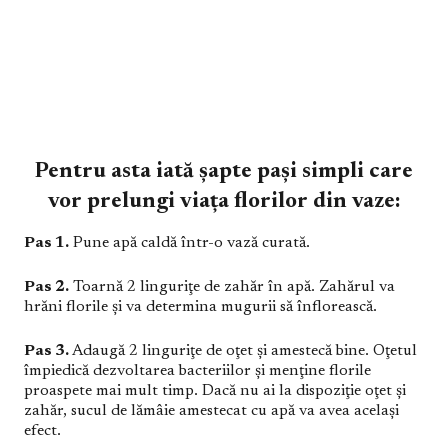
Pentru asta iată șapte pași simpli care
vor prelungi viața florilor din vaze:
Pas 1.
Pune apă caldă într-o vază curată.
Pas 2.
Toarnă 2 linguriţe de zahăr în apă. Zahărul va
hrăni florile şi va determina mugurii să înflorească.
Pas 3.
Adaugă 2 linguriţe de oţet şi amestecă bine. Oţetul
împiedică dezvoltarea bacteriilor şi menţine florile
proaspete mai mult timp. Dacă nu ai la dispoziţie oţet şi
zahăr, sucul de lămâie amestecat cu apă va avea acelaşi
efect.