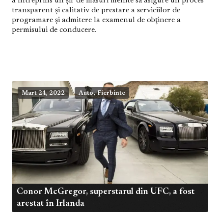
a întreprins un şir de măsuri menite să asigure un proces
transparent şi calitativ de prestare a serviciilor de
programare şi admitere la examenul de obţinere a
permisului de conducere.
,
Mart 24, 2022
Auto
Fierbinte
Conor McGregor, superstarul din UFC, a fost
arestat în Irlanda