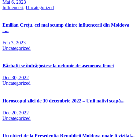
Mai 6, 2023
Influenceri
,
Uncategorized
Emilian Crețu, cel mai scump dintre influencerii din Moldova
–...
Feb 3, 2023
Uncategorized
Bărbații se îndrăgostesc la nebunie de asemenea femei
Dec 30, 2022
Uncategorized
Horoscopul zilei de 30 decembrie 2022 – Unii nativi scapă...
Dec 20, 2022
Uncategorized
Un obiect de la Președenția Republicii Moldova poate fi vizitat...