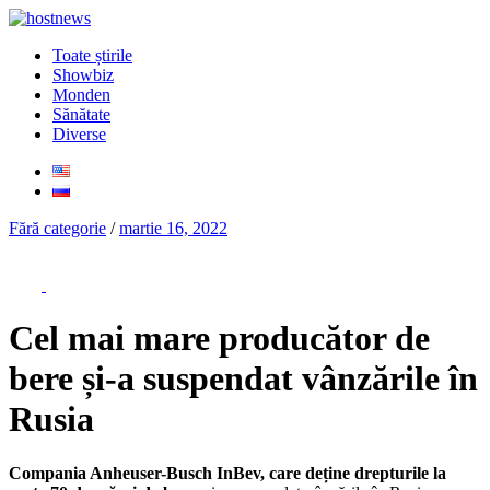
Toate știrile
Showbiz
Monden
Sănătate
Diverse
Fără categorie
/
martie 16, 2022
Cel mai mare producător de
bere și-a suspendat vânzările în
Rusia
Compania Anheuser-Busch InBev, care deține drepturile la