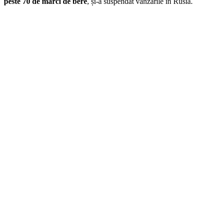
peste 70 de mărci de bere
, și-a suspendat vânzările în Rusia.