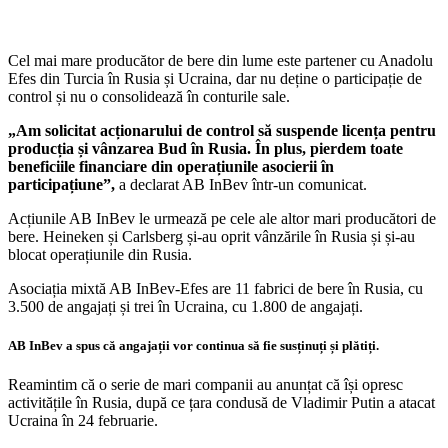
Cel mai mare producător de bere din lume este partener cu Anadolu
Efes din Turcia în Rusia și Ucraina, dar nu deține o participație de
control și nu o consolidează în conturile sale.
„Am solicitat acționarului de control să suspende licența pentru
producția și vânzarea Bud în Rusia. În plus, pierdem toate
beneficiile financiare din operațiunile asocierii în
participațiune”,
a declarat AB InBev într-un comunicat.
Acțiunile AB InBev le urmează pe cele ale altor mari producători de
bere. Heineken și Carlsberg și-au oprit vânzările în Rusia și și-au
blocat operațiunile din Rusia.
Asociația mixtă AB InBev-Efes are 11 fabrici de bere în Rusia, cu
3.500 de angajați și trei în Ucraina, cu 1.800 de angajați.
AB InBev a spus că angajații vor continua să fie susținuți și plătiți.
Reamintim că o serie de mari companii au anunțat că își opresc
activitățile în Rusia, după ce țara condusă de Vladimir Putin a atacat
Ucraina în 24 februarie.