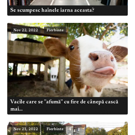
Se scumpesc hainele iarna aceasta?
Nov 22, 2022
Fierbinte
Vacile care se ”afumă” cu fire de cânepă cască
mai...
Nov 21, 2022
Fierbinte