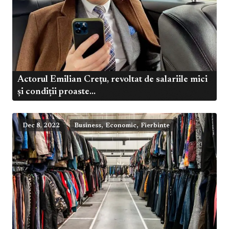
Actorul Emilian Crețu, revoltat de salariile mici
și condiții proaste...
,
,
Dec 8, 2022
Business
Economic
Fierbinte