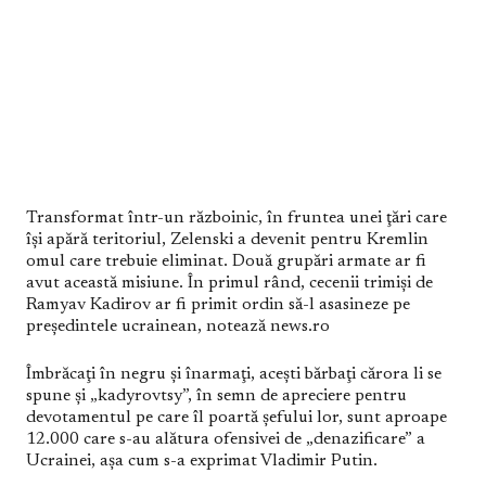
Transformat într-un războinic, în fruntea unei ţări care
îşi apără teritoriul, Zelenski a devenit pentru Kremlin
omul care trebuie eliminat. Două grupări armate ar fi
avut această misiune. În primul rând, cecenii trimişi de
Ramyav Kadirov ar fi primit ordin să-l asasineze pe
preşedintele ucrainean, notează news.ro
Îmbrăcaţi în negru şi înarmaţi, aceşti bărbaţi cărora li se
spune şi „kadyrovtsy”, în semn de apreciere pentru
devotamentul pe care îl poartă şefului lor, sunt aproape
12.000 care s-au alătura ofensivei de „denazificare” a
Ucrainei, aşa cum s-a exprimat Vladimir Putin.