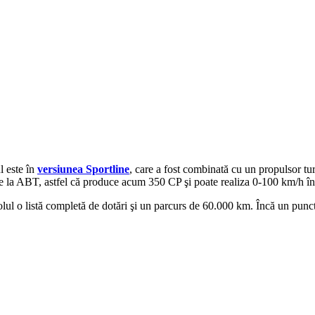
l este în
versiunea Sportline
, care a fost combinată cu un propulsor tur
de la ABT, astfel că produce acum 350 CP şi poate realiza 0-100 km/h î
ul o listă completă de dotări şi un parcurs de 60.000 km. Încă un punct de