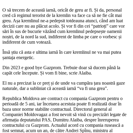
O să trecem de această iarnă, oricât de greu ar fi. Și da, personal
cred că regimul terorist de la kremlin va face ca să ne fie cât mai
greu. Așa kremlinul ne-a pedepsit totdeauna atunci, când am luat
decizii care nu au plăcut acolo. Și vor fi din cei “patrioți” care vor
sări în sus de bucurie văzând cum kremlinul pedepsește oamenii
noștri, de la nord la sud, indiferent de limba pe care o vorbesc și
indiferent de cum votează.
Însă știu că asta e ultima iarnă în care kremlinul ne va mai putea
șantaja energetic.
Din 2023 e good bye Gazprom. Trebuie doar să ducem până la
capăt cele începute. Și vom fi bine, scrie Alaiba.
El nu a precizat la ce preț și de unde va cumpăra țara noastră gaze
naturale, dar a subliniat că această iarnă “va fi una grea”.
Republica Moldova are contract cu compania Gazprom pentru o
perioadă de 5 ani, iar încetarea acestuia poate fi realizată doar în
baza unor norme stabilite contractual. Directorul general al
Companiei Moldovagaz a fost nevoit să vină cu precizări legate de
afirmația deputatului PAS, Dumitru Alaiba, despre înreruperea
contractului cu Gazprom. Actualul acord cu compania rusească a
fost semnat, acum un an, de către Andrei Spînu, ministru al