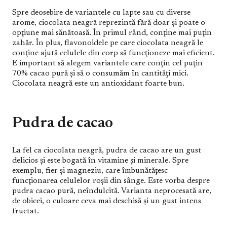
Spre deosebire de variantele cu lapte sau cu diverse
arome, ciocolata neagră reprezintă fără doar şi poate o
opţiune mai sănătoasă. În primul rând, conţine mai puţin
zahăr. În plus, flavonoidele pe care ciocolata neagră le
conţine ajută celulele din corp să funcţioneze mai eficient.
E important să alegem variantele care conţin cel puţin
70% cacao pură şi să o consumăm în cantităţi mici.
Ciocolata neagră este un antioxidant foarte bun.
Pudra de cacao
La fel ca ciocolata neagră, pudra de cacao are un gust
delicios şi este bogată în vitamine şi minerale. Spre
exemplu, fier şi magneziu, care îmbunătăţesc
funcţionarea celulelor roşii din sânge. Este vorba despre
pudra cacao pură, neîndulcită. Varianta neprocesată are,
de obicei, o culoare ceva mai deschisă şi un gust intens
fructat.