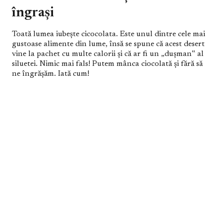
îngrași
Toată lumea iubeşte cicocolata. Este unul dintre cele mai
gustoase alimente din lume, însă se spune că acest desert
vine la pachet cu multe calorii şi că ar fi un „duşman‟ al
siluetei. Nimic mai fals! Putem mânca ciocolată şi fără să
ne îngrăşăm. Iată cum!