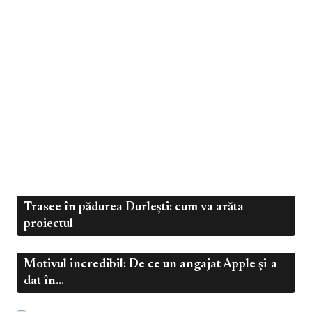
Trasee în pădurea Durlești: cum va arăta
,
Dec 4, 2024
Călătorii
Sănătate
proiectul
Motivul incredibil: De ce un angajat Apple și-a
Dec 4, 2024
Sănătate
dat în...