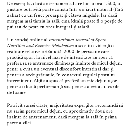
De exemplu, dacă antrenamentul are loc la ora 15:00, o
gustare potrivită poate consta într-un iaurt natural (fără
zahăr) cu un fruct proaspăt și câteva migdale. Iar dacă
mergem mai târziu la sală, cina ideală poate fi o porție de
pui sau de pește cu orez integral și salată.
Un sondaj online al
International Journal of Sport
Nutrition and Exercise Metabolism
a scos în evidență o
realitate relative nebănuită: 2000 de persoane care
practică sport la nivel mare de intensitate au spus că
preferă să se antreneze dimineața înainte de micul dejun,
pentr a evita un eventual disconfort intestinal dar și
pentru a arde grăsimile, în contextul regulei postului
interminent. Alții au spus că preferă un mic dejun ușor
pentru o bună performanță sau pentru a evita atacurile
de foame.
Potrivit sursei citate, majoritatea experților recomandă să
nu sărim peste micul dejun, cu aproximativ două ore
înainte de antrenament, dacă mergem la sală în prima
parte a zilei.