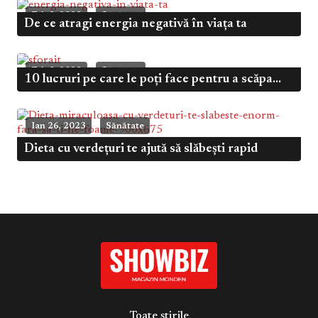
Feb 3, 2023
Sănătate
De ce atragi energia negativă în viața ta
Feb 3, 2023
Sănătate
10 lucruri pe care le poți face pentru a scăpa...
Ian 26, 2023
Sănătate
Dieta cu verdețuri te ajută să slăbești rapid
Toate știrile