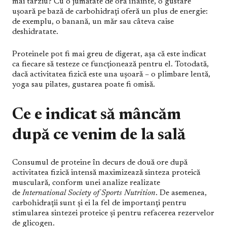
mai târziu? Cu o jumătate de oră înainte, o gustare
ușoară pe bază de carbohidrați oferă un plus de energie:
de exemplu, o banană, un măr sau câteva caise
deshidratate.
Proteinele pot fi mai greu de digerat, așa că este indicat
ca fiecare să testeze ce funcționează pentru el. Totodată,
dacă activitatea fizică este una ușoară – o plimbare lentă,
yoga sau pilates, gustarea poate fi omisă.
Ce e indicat să mâncăm
după ce venim de la sală
Consumul de proteine în decurs de două ore după
activitatea fizică intensă maximizează sinteza proteică
musculară, conform unei analize realizate
de
International Society of Sports Nutrition
. De asemenea,
carbohidrații sunt și ei la fel de importanți pentru
stimularea sintezei proteice și pentru refacerea rezervelor
de glicogen.