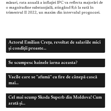
măsuri, rata anuală a inflaţiei IPC va reflecta majorări de
o magnitudine substanţială, atingând 8,6 la sută în
trimestrul II 2022, un maxim din intervalul prognozei.
Actorul Emilian Crețu, revoltat de salariile mici
,
Mai 6, 2023
Fierbinte
Influenceri
și condiții proaste...
Se scumpesc hainele iarna aceasta?
,
,
Dec 8, 2022
Business
Economic
Fierbinte
Vacile care se ”afumă” cu fire de cânepă cască
Nov 22, 2022
Fierbinte
mai...
Cel mai scump Skoda Superb din Moldova! Cum
Nov 21, 2022
Fierbinte
arată şi...