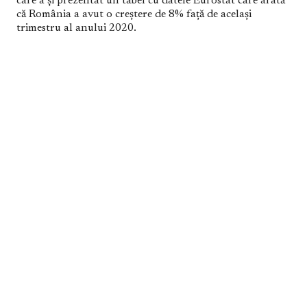
care a și prezentat un tabel cu datele Eurostat care arată
că România a avut o creștere de 8% față de același
trimestru al anului 2020.