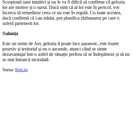
Scorpionii sunt intuitivi și nu le va fi dificil să confirme că gelozia
lor are motive și o sursă. Dacă simt că al lor este în pericol, vor
încerca să remedieze ceea ce nu este în regulă. Cu toate acestea,
dacă confirmă că i-au trădat, pot planifica răzbunarea pe care o
suferă partenerii lor.
B
alanța
Este un semn de Aer, gelozia il poate face paranoic, este foarte
posesiv și teritorial și nu o ascunde, atunci când se simte
dezavantajat într-o astfel de situație prefera să se îndepărteze și să nu
se mai întoarcă niciodată.
Sursa:
foxi.ro