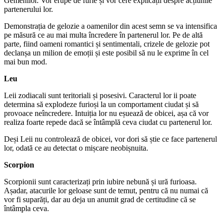
Gemenilor. Vor erupe de furie și vor cere explicații despre acțiunile
partenerului lor.
Demonstrația de gelozie a oamenilor din acest semn se va intensifica
pe măsură ce au mai multa încredere în partenerul lor. Pe de altă
parte, fiind oameni romantici și sentimentali, crizele de gelozie pot
declanșa un milion de emoții și este posibil să nu le exprime în cel
mai bun mod.
Leu
Leii zodiacali sunt teritoriali și posesivi. Caracterul lor ii poate
determina să explodeze furioși la un comportament ciudat și să
provoace neîncredere. Intuiția lor nu eșuează de obicei, așa că vor
realiza foarte repede dacă se întâmplă ceva ciudat cu partenerul lor.
Deși Leii nu controlează de obicei, vor dori să știe ce face partenerul
lor, odată ce au detectat o mișcare neobișnuita.
Scorpion
Scorpionii sunt caracterizați prin iubire nebună și ură furioasa.
Așadar, atacurile lor geloase sunt de temut, pentru că nu numai că
vor fi suparăți, dar au deja un anumit grad de certitudine că se
întâmpla ceva.