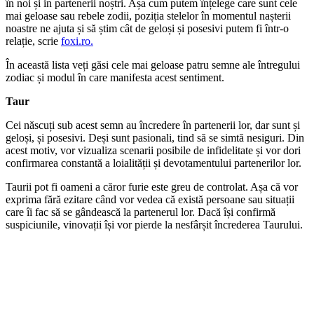
în noi și in partenerii noștri. Așa cum putem înțelege care sunt cele
mai geloase sau rebele zodii, poziția stelelor în momentul nașterii
noastre ne ajuta și să știm cât de geloși și posesivi putem fi într-o
relație, scrie
foxi.ro.
În această lista veți găsi cele mai geloase patru semne ale întregului
zodiac și modul în care manifesta acest sentiment.
Taur
Cei născuți sub acest semn au încredere în partenerii lor, dar sunt și
geloși, și posesivi. Deși sunt pasionali, tind să se simtă nesiguri. Din
acest motiv, vor vizualiza scenarii posibile de infidelitate și vor dori
confirmarea constantă a loialității și devotamentului partenerilor lor.
Taurii pot fi oameni a căror furie este greu de controlat. Așa că vor
exprima fără ezitare când vor vedea că există persoane sau situații
care îi fac să se gândească la partenerul lor. Dacă își confirmă
suspiciunile, vinovații își vor pierde la nesfârșit încrederea Taurului.