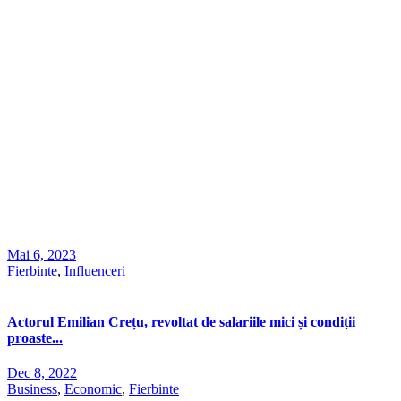
Mai 6, 2023
Fierbinte
,
Influenceri
Actorul Emilian Crețu, revoltat de salariile mici și condiții
proaste...
Dec 8, 2022
Business
,
Economic
,
Fierbinte