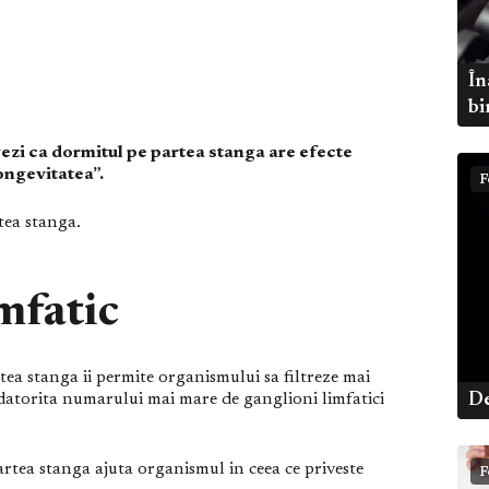
În
bi
ezi ca dormitul pe partea stanga are efecte
longevitatea”.
F
tea stanga.
mfatic
tea stanga ii permite organismului sa filtreze mai
, datorita numarului mai mare de ganglioni limfatici
De
rtea stanga ajuta organismul in ceea ce priveste
F