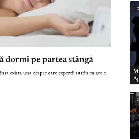
D
ă dormi pe partea stângă
Mo
insa exista una despre care expertii sustin ca are o
Ap
D