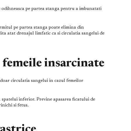
e odihneasca pe partea stanga pentru a imbunatati
ormitul pe partea stanga poate elimina din
ita atat drenajul limfatic ca si circulatia sangelui de
 femeile insarcinate
oar circulatia sangelui in cazul femeilor
a spatelui inferior. Previne apasarea ficatului de
inichi si fetus.
astrice