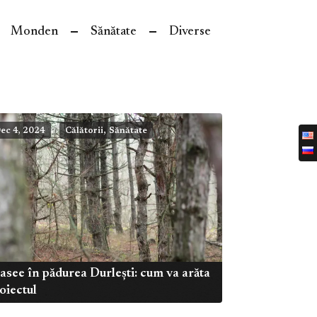
Monden
Sănătate
Diverse
,
ec 4, 2024
Călătorii
Sănătate
asee în pădurea Durlești: cum va arăta
oiectul