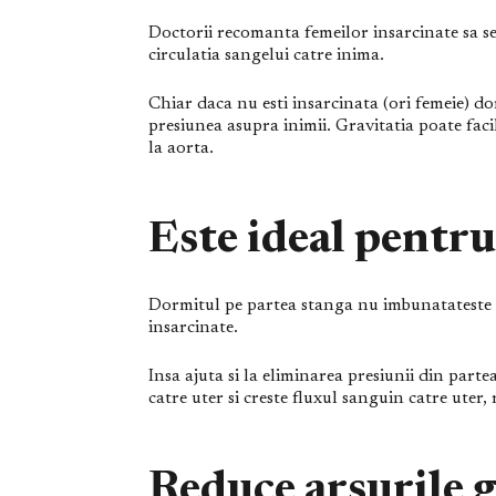
Doctorii recomanta femeilor insarcinate sa s
circulatia sangelui catre inima.
Chiar daca nu esti insarcinata (ori femeie) d
presiunea asupra inimii. Gravitatia poate facil
la aorta.
Este ideal pentru
Dormitul pe partea stanga nu imbunatateste d
insarcinate.
Insa ajuta si la eliminarea presiunii din parte
catre uter si creste fluxul sanguin catre uter, r
Reduce arsurile g