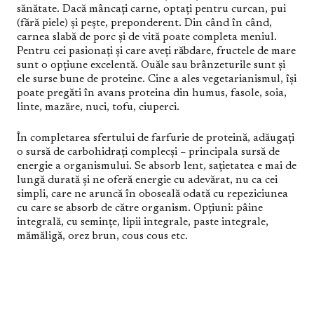
sănătate. Dacă mâncați carne, optați pentru curcan, pui
(fără piele) și pește, preponderent. Din când în când,
carnea slabă de porc și de vită poate completa meniul.
Pentru cei pasionați și care aveți răbdare, fructele de mare
sunt o opțiune excelentă. Ouăle sau brânzeturile sunt și
ele surse bune de proteine. Cine a ales vegetarianismul, își
poate pregăti în avans proteina din humus, fasole, soia,
linte, mazăre, nuci, tofu, ciuperci.
În completarea sfertului de farfurie de proteină, adăugați
o sursă de carbohidrați complecși – principala sursă de
energie a organismului. Se absorb lent, sațietatea e mai de
lungă durată și ne oferă energie cu adevărat, nu ca cei
simpli, care ne aruncă în oboseală odată cu repeziciunea
cu care se absorb de către organism. Opțiuni: pâine
integrală, cu semințe, lipii integrale, paste integrale,
mămăligă, orez brun, cous cous etc.