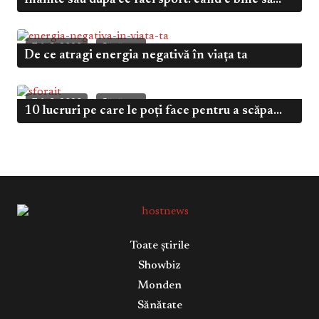
Înainte sau după ce faci sport: când e bine să...
Dec 4, 2024
Sănătate
Feb 3, 2023
Sănătate
De ce atragi energia negativă în viața ta
Feb 3, 2023
Sănătate
10 lucruri pe care le poți face pentru a scăpa...
Toate știrile
Showbiz
Monden
Sănătate