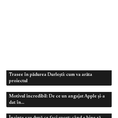
Trasee în pădurea Durlești: cum va arăta
,
Dec 4, 2024
Călătorii
Sănătate
proiectul
Motivul incredibil: De ce un angajat Apple și-a
Dec 4, 2024
Sănătate
dat în...