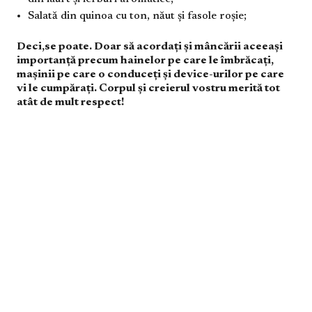
Salată din quinoa cu ton, năut și fasole roșie;
Deci,se poate. Doar să acordați și mâncării aceeași
importanță precum hainelor pe care le îmbrăcați,
mașinii pe care o conduceți și device-urilor pe care
vi le cumpărați. Corpul și creierul vostru merită tot
atât de mult respect!