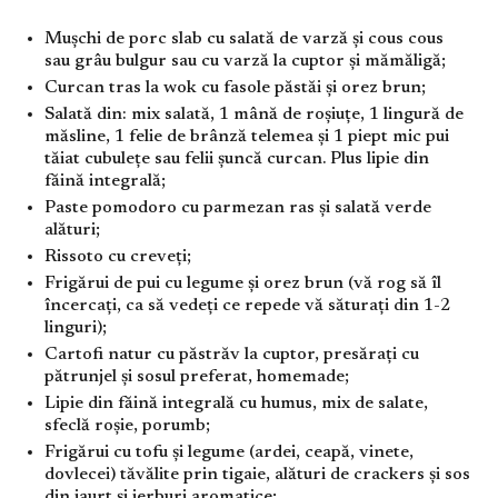
Mușchi de porc slab cu salată de varză și cous cous
sau grâu bulgur sau cu varză la cuptor și mămăligă;
Curcan tras la wok cu fasole păstăi și orez brun;
Salată din: mix salată, 1 mână de roșiuțe, 1 lingură de
măsline, 1 felie de brânză telemea și 1 piept mic pui
tăiat cubulețe sau felii șuncă curcan. Plus lipie din
făină integrală;
Paste pomodoro cu parmezan ras și salată verde
alături;
Rissoto cu creveți;
Frigărui de pui cu legume și orez brun (vă rog să îl
încercați, ca să vedeți ce repede vă săturați din 1-2
linguri);
Cartofi natur cu păstrăv la cuptor, presărați cu
pătrunjel și sosul preferat, homemade;
Lipie din făină integrală cu humus, mix de salate,
sfeclă roșie, porumb;
Frigărui cu tofu și legume (ardei, ceapă, vinete,
dovlecei) tăvălite prin tigaie, alături de crackers și sos
din iaurt și ierburi aromatice;