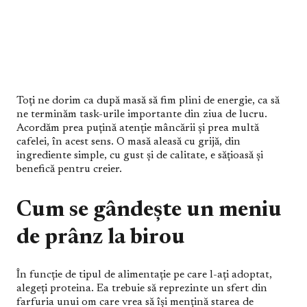
Toți ne dorim ca după masă să fim plini de energie, ca să
ne terminăm task-urile importante din ziua de lucru.
Acordăm prea puțină atenție mâncării și prea multă
cafelei, în acest sens. O masă aleasă cu grijă, din
ingrediente simple, cu gust și de calitate, e sățioasă și
benefică pentru creier.
Cum se gândește un meniu
de prânz la birou
În funcție de tipul de alimentație pe care l-ați adoptat,
alegeți proteina. Ea trebuie să reprezinte un sfert din
farfuria unui om care vrea să își mențină starea de