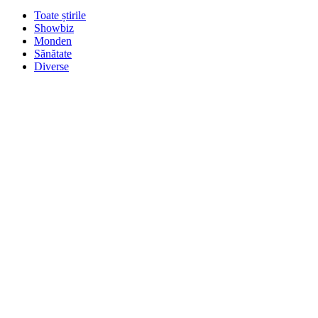
Toate știrile
Showbiz
Monden
Sănătate
Diverse