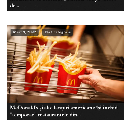
de...
Mart 9, 2022
Fără categorie
McDonald’s și alte lanțuri americane își închid
”temporar” restaurantele din...