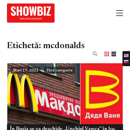
Etichetă:
mcdonalds
Mart 17, 2022
Fără categorie
În Rusia se va deschide „Unchiul Vanya” în loc