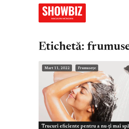
Etichetă:
frumuse
Mart 11, 2022
Frumusețe
Trucuri eficiente pentru a nu-ți mai sp