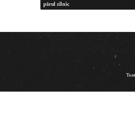
părul zilnic
Toat