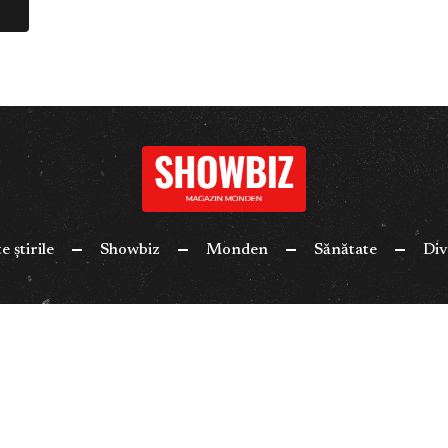
e știrile
Showbiz
Monden
Sănătate
Div