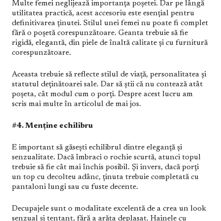
Multe femei neglijează importanța poșetei. Dar pe lângă
utilitatea practică, acest accesoriu este esențial pentru
definitivarea ținutei. Stilul unei femei nu poate fi complet
fără o poșetă corespunzătoare. Geanta trebuie să fie
rigidă, elegantă, din piele de înaltă calitate și cu furnitură
corespunzătoare.
Aceasta trebuie să reflecte stilul de viață, personalitatea și
statutul deținătoarei sale. Dar să știi că nu contează atât
poșeta, cât modul cum o porți. Despre acest lucru am
scris mai multe în articolul de mai jos.
#4. Menține echilibru
E important să găsești echilibrul dintre eleganță și
senzualitate. Dacă îmbraci o rochie scurtă, atunci topul
trebuie să fie cât mai închis posibil. Și invers, dacă porți
un top cu decolteu adânc, ținuta trebuie completată cu
pantaloni lungi sau cu fuste decente.
Decupajele sunt o modalitate excelentă de a crea un look
senzual și tentant, fără a arăta deplasat. Hainele cu