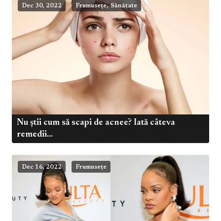
,
Dec 30, 2022
Frumusețe
Sănătate
Nu știi cum să scapi de acnee? Iată câteva
remedii...
Dec 16, 2022
Frumusețe