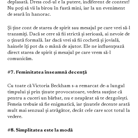
deplasată. Dress cod-ul e la putere, indiferent de context!
Nu poți să vii la birou în fustă mini, iar la un eveniment
de seară în hanorac.
Și ține cont de starea de spirit sau mesajul pe care vrei să-l
transmiți. Dacă se cere să fii strictă și serioasă, ai nevoie de
o ținută formală. Iar dacă vrei să fii cochetă și jovială,
hainele îți pot da o mână de ajutor. Ele ne influențează
direct starea de spirit și mesajul pe care vrem să-l
comunicăm.
#7. Feminitatea înseamnă decență
Cu toate că Victoria Beckham s-a remarcat de-a lungul
timpului și prin ținute provocatoare, vedeta susține că
pentru a cuceri un bărbat, nu e neapărat să te dezgolești.
Femeia trebuie să fie enigmatică, iar ținutele decente arată
mult mai senzual și atrăgător, decât cele care scot totul la
vedere.
#8. Simplitatea este la modă