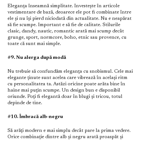
Eleganța înseamnă simplitate. Investește în articole
vestimentare de bază, deoarece ele pot fi combinate între
ele și nu își pierd niciodată din actualitate. Nu e neapărat
să fie scumpe. Important e să fie de calitate. Stilurile
clasic, dandy, nautic, romantic arată mai scump decât
grunge, sport, normcore, boho, etnic sau provence, cu
toate că sunt mai simple.
#9. Nu alerga după modă
Nu trebuie să confundăm eleganța cu snobismul. Cele mai
elegante ținute sunt acelea care vibrează în același ritm
cu personalitatea ta. Astăzi oricine poate arăta bine în
haine mai puțin scumpe. Un design bun e disponibil
oriunde. Poți fi elegantă doar în blugi și tricou, totul
depinde de tine.
#10. Îmbracă alb-negru
Să arăți modern e mai simplu decât pare la prima vedere.
Orice combinație dintre alb și negru arată proaspăt și