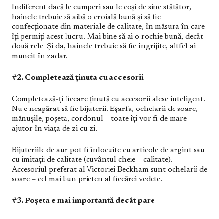
Indiferent dacă le cumperi sau le coși de sine stătător,
hainele trebuie să aibă o croială bună și să fie
confecționate din materiale de calitate, în măsura în care
îți permiți acest lucru. Mai bine să ai o rochie bună, decât
două rele. Și da, hainele trebuie să fie îngrijite, altfel ai
muncit în zadar.
#2. Completează ținuta cu accesorii
Completează-ți fiecare ținută cu accesorii alese inteligent.
Nu e neapărat să fie bijuterii. Eșarfa, ochelarii de soare,
mănușile, poșeta, cordonul – toate îți vor fi de mare
ajutor în viața de zi cu zi.
Bijuteriile de aur pot fi înlocuite cu articole de argint sau
cu imitații de calitate (cuvântul cheie – calitate).
Accesoriul preferat al Victoriei Beckham sunt ochelarii de
soare – cel mai bun prieten al fiecărei vedete.
#3. Poșeta e mai importantă decât pare