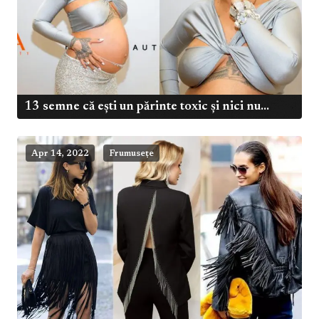
13 semne că ești un părinte toxic și nici nu...
Apr 14, 2022
Frumusețe