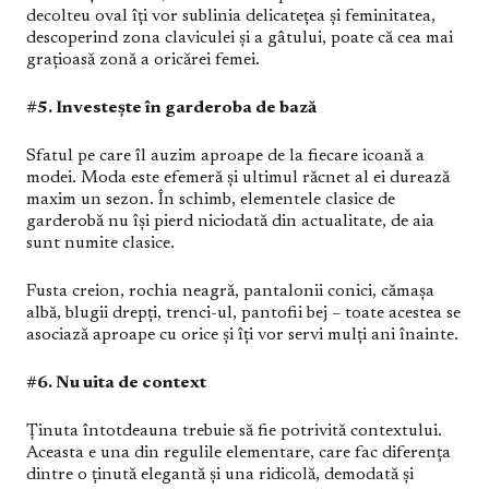
decolteu oval îți vor sublinia delicatețea și feminitatea,
descoperind zona claviculei și a gâtului, poate că cea mai
grațioasă zonă a oricărei femei.
#5. Investește în garderoba de bază
Sfatul pe care îl auzim aproape de la fiecare icoană a
modei. Moda este efemeră și ultimul răcnet al ei durează
maxim un sezon. În schimb, elementele clasice de
garderobă nu își pierd niciodată din actualitate, de aia
sunt numite clasice.
Fusta creion, rochia neagră, pantalonii conici, cămașa
albă, blugii drepți, trenci-ul, pantofii bej – toate acestea se
asociază aproape cu orice și îți vor servi mulți ani înainte.
#6. Nu uita de context
Ținuta întotdeauna trebuie să fie potrivită contextului.
Aceasta e una din regulile elementare, care fac diferența
dintre o ținută elegantă și una ridicolă, demodată și