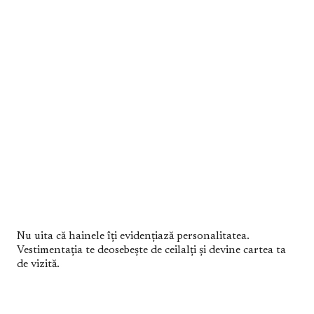
Nu uita că hainele îți evidențiază personalitatea.
Vestimentația te deosebește de ceilalți și devine cartea ta
de vizită.