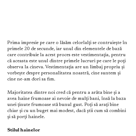
Prima impresie pe care o lăsăm celorlalţi se contruieşte în
primele 20 de secunde, iar unul din elementele de bază
care contribuie la acest proces este vestimentaţia, pentru
că aceasta este unul dintre primele lucruri pe care le poţi
observa la cineva. Vestimentația are un limbaj propriu și
vorbește despre personalitatea noastră, cine suntem și
cine ne-am dori sa fim.
Majoritatea dintre noi cred că pentru a arăta bine și a
avea haine frumoase ai nevoie de mulți bani, însă la baza
unei ținute frumoase stă bunul gust. Poți să arați bine
chiar și cu un buget mai modest, dacă știi cum să combini
și să porți hainele.
Stilul hainelor