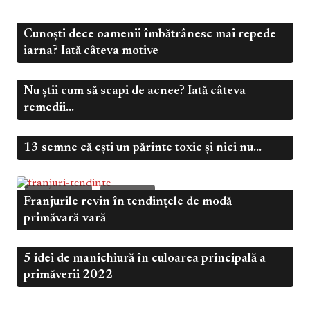
Cunoști dece oamenii îmbătrânesc mai repede
,
Ian 3, 2023
Frumusețe
Sănătate
iarna? Iată câteva motive
Nu știi cum să scapi de acnee? Iată câteva
,
Dec 30, 2022
Frumusețe
Sănătate
remedii...
13 semne că ești un părinte toxic și nici nu...
Dec 16, 2022
Frumusețe
Apr 14, 2022
Frumusețe
Franjurile revin în tendințele de modă
primăvară-vară
5 idei de manichiură în culoarea principală a
Mart 14, 2022
Frumusețe
primăverii 2022