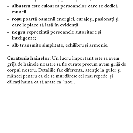
albastru
este culoarea persoanelor care se dedică
muncii
roșu
poartă oamenii energici, curajoși, pasionați și
care le place să iasă în evidență
negru
reprezintă persoanele autoritare și
inteligente;
alb
transmite simplitate, echilibru și armonie.
Curățenia hainelor
: Un lucru important este să avem
grijă de hainele noastre să fie curate precum avem grijă de
corpul nostru. Detaliile fac diferența, atenție la guler și
mâneci pentru ca ele se murdăresc cel mai repede, și
călcați haina ca să arate ca “nou”.