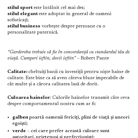
stilul sport
este întâlnit cel mai des;
stilul elegant
este adoptat in general de oameni
sofisticați;
stilul business
vorbește despre persoane cu o
personalitate puternică.
“Garderoba trebuie să fie în concordanță cu standardul tău de
viață. Cumperi ieftin, devii ieftin”
– Robert Pante
Calitate:
cheltuiți banii cu investiții pentru niște haine de
calitate. Este bine ca să aven câteva bluze impecabile de
cât multe și a cărora calitatea lasă de dorit.
Culoarea hainelor
: Culorile hainelor transmit câte ceva
despre comportamentul nostru cum ar fi:
galben
poartă oamenii fericiți, plini de viață și uneori
egoiști;
verde
– cei care prefer această culoare sunt
autoritari, prietenoși și perfecționiști;