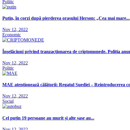
Politic
Putin, în corzi după pierderea orașului Herson: „Cea mai mare...
Nov 12, 2022
Economic
Înşelăciuni privind tranzacţionarea de criptomonede. Poliția anunț
Nov 12, 2022
Politic
MAE atenţionează călătorii: Regatul Suediei – Reintroducerea cont
Nov 12, 2022
Social
Cel puțin 19 persoane au murit și alte șase au...
Nov 12, 2022