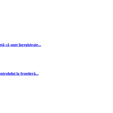
ă că sunt înregistrate...
rolului la frontieră...