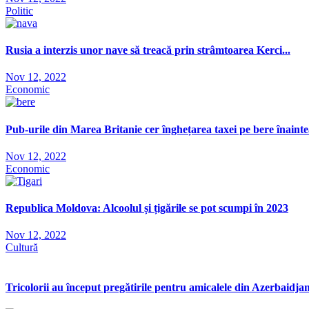
Politic
Rusia a interzis unor nave să treacă prin strâmtoarea Kerci...
Nov 12, 2022
Economic
Pub-urile din Marea Britanie cer înghețarea taxei pe bere înaintea
Nov 12, 2022
Economic
Republica Moldova: Alcoolul și țigările se pot scumpi în 2023
Nov 12, 2022
Cultură
Tricolorii au început pregătirile pentru amicalele din Azerbaidj