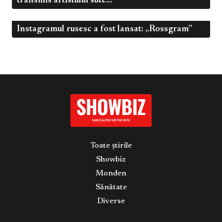
transmis artistului sute...
Instagramul rusesc a fost lansat: „Rossgram”
Mart 16, 2022
Influenceri
Toate știrile
Showbiz
Monden
Sănătate
Diverse