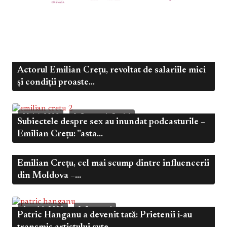
Actorul Emilian Crețu, revoltat de salariile mici
,
Mai 6, 2023
Fierbinte
Influenceri
și condiții proaste...
,
Mai 6, 2023
Influenceri
Social
Subiectele despre sex au inundat podcasturile –
Emilian Crețu: ”asta...
Emilian Crețu, cel mai scump dintre influencerii
,
Mai 6, 2023
Influenceri
Uncategorized
din Moldova –...
Aug 14, 2022
Influenceri
Patric Hanganu a devenit tată: Prietenii i-au