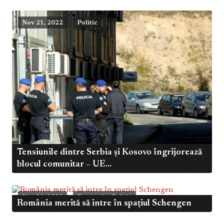
Nov 21, 2022
Politic
Tensiunile dintre Serbia și Kosovo îngrijorează
blocul comunitar – UE...
,
Nov 21, 2022
Economic
Politic
România merită să intre în spațiul Schengen