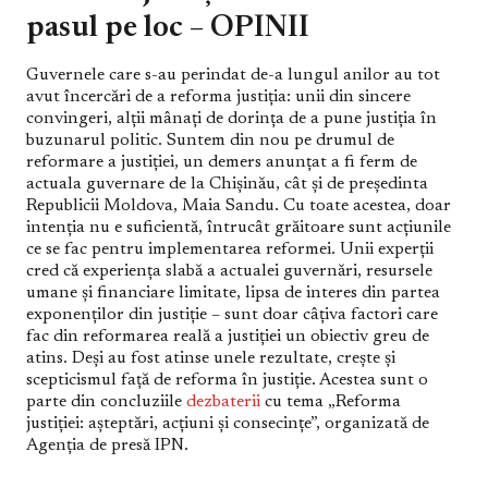
pasul pe loc – OPINII
Guvernele care s-au perindat de-a lungul anilor au tot
avut încercări de a reforma justiția: unii din sincere
convingeri, alții mânați de dorința de a pune justiția în
buzunarul politic. Suntem din nou pe drumul de
reformare a justiției, un demers anunțat a fi ferm de
actuala guvernare de la Chișinău, cât și de președinta
Republicii Moldova, Maia Sandu. Cu toate acestea, doar
intenția nu e suficientă, întrucât grăitoare sunt acțiunile
ce se fac pentru implementarea reformei. Unii experții
cred că experiența slabă a actualei guvernări, resursele
umane și financiare limitate, lipsa de interes din partea
exponenților din justiție – sunt doar câțiva factori care
fac din reformarea reală a justiției un obiectiv greu de
atins. Deși au fost atinse unele rezultate, crește și
scepticismul față de reforma în justiție. Acestea sunt o
parte din concluziile
dezbaterii
cu tema „Reforma
justiției: așteptări, acțiuni și consecințe”, organizată de
Agenția de presă IPN.