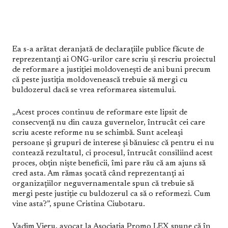
Ea s-a arătat deranjată de declarațiile publice făcute de
reprezentanți ai ONG-urilor care scriu și rescriu proiectul
de reformare a justiției moldovenești de ani buni precum
că peste justiția moldovenească trebuie să mergi cu
buldozerul dacă se vrea reformarea sistemului.
„Acest proces continuu de reformare este lipsit de
consecvență nu din cauza guvernelor, întrucât cei care
scriu aceste reforme nu se schimbă. Sunt aceleași
persoane și grupuri de interese și bănuiesc că pentru ei nu
contează rezultatul, ci procesul, întrucât consiliind acest
proces, obțin niște beneficii, îmi pare rău că am ajuns să
cred asta. Am rămas șocată când reprezentanți ai
organizațiilor neguvernamentale spun că trebuie să
mergi peste justiție cu buldozerul ca să o reformezi. Cum
vine asta?”, spune Cristina Ciubotaru.
Vadim Vieru, avocat la Asociația Promo LEX spune că în