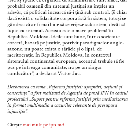
„Nu aș spune că organele de administrare sunt slabe, dar
probabil oamenii din sistemul justiției au înțeles un
adevăr, că politicul încearcă să-i țină sub control. Și chiar
dacă există o solidaritate corporatistă în sistem, totuși se
gândesc că ar fi mai bine să se erijeze sub sistem, decât să
lupte cu sistemul. Aceasta este o mare problemă în
Republica Moldova. Ideile sunt bune, într-o societate
corectă, bazată pe justiție, potrivit paradigmelor anglo-
saxone, nu poate exista o sărăcie și o lipsă de
meritocrație. În Republica Moldova, în contextul
sistemului continental european, accentul trebuie să fie
pus pe întreaga comunitate, nu pe un singur
conducător”, a declarat Victor Juc.
Dezbaterea cu tema „Reforma justiției: așteptări, acțiuni și
consecințe”
a fost realizată de Agenția de presă IPN în cadrul
proiectului „Suport pentru reforma justiției prin mediatizarea
în format multimedia a cazurilor relevante de presupusă
injustiție”.
Citește
mai mult pe ipn.md