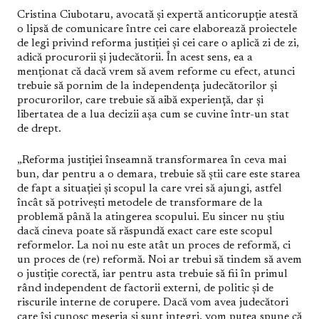
Cristina Ciubotaru, avocată și expertă anticorupție atestă
o lipsă de comunicare între cei care elaborează proiectele
de legi privind reforma justiției și cei care o aplică zi de zi,
adică procurorii și judecătorii. În acest sens, ea a
menționat că dacă vrem să avem reforme cu efect, atunci
trebuie să pornim de la independența judecătorilor și
procurorilor, care trebuie să aibă experiență, dar și
libertatea de a lua decizii așa cum se cuvine într-un stat
de drept.
„Reforma justiției înseamnă transformarea în ceva mai
bun, dar pentru a o demara, trebuie să știi care este starea
de fapt a situației și scopul la care vrei să ajungi, astfel
încât să potrivești metodele de transformare de la
problemă până la atingerea scopului. Eu sincer nu știu
dacă cineva poate să răspundă exact care este scopul
reformelor. La noi nu este atât un proces de reformă, ci
un proces de (re) reformă. Noi ar trebui să tindem să avem
o justiție corectă, iar pentru asta trebuie să fii în primul
rând independent de factorii externi, de politic și de
riscurile interne de corupere. Dacă vom avea judecători
care își cunosc meseria și sunt integri, vom putea spune că