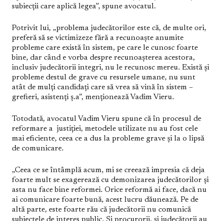
subiecții care aplică legea”, spune avocatul.
Potrivit lui, „problema judecătorilor este că, de multe ori,
preferă să se victimizeze fără a recunoaște anumite
probleme care există în sistem, pe care le cunosc foarte
bine, dar când e vorba despre recunoașterea acestora,
inclusiv judecătorii integri, nu le recunosc mereu. Există și
probleme destul de grave cu resursele umane, nu sunt
atât de mulți candidați care să vrea să vină în sistem –
grefieri, asistenți ș.a”, menționează Vadim Vieru.
Totodată, avocatul Vadim Vieru spune că în procesul de
reformare a justiției, metodele utilizate nu au fost cele
mai eficiente, ceea ce a dus la probleme grave și la o lipsă
de comunicare.
„Ceea ce se întâmplă acum, mi se creează impresia că deja
foarte mult se exagerează cu demonizarea judecătorilor și
asta nu face bine reformei. Orice reformă ai face, dacă nu
ai comunicare foarte bună, acest lucru dăunează. Pe de
altă parte, este foarte rău că judecătorii nu comunică
subiectele de interes public. Și procurorii, și judecătorii au