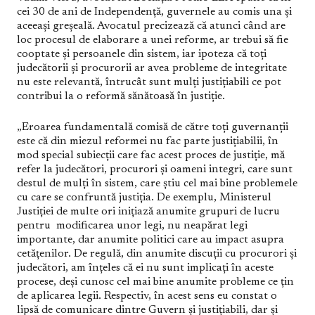
cei 30 de ani de Independență, guvernele au comis una și
aceeași greșeală. Avocatul precizează că atunci când are
loc procesul de elaborare a unei reforme, ar trebui să fie
cooptate și persoanele din sistem, iar ipoteza că toți
judecătorii și procurorii ar avea probleme de integritate
nu este relevantă, întrucât sunt mulți justițiabili ce pot
contribui la o reformă sănătoasă în justiție.
„Eroarea fundamentală comisă de către toți guvernanții
este că din miezul reformei nu fac parte justițiabilii, în
mod special subiecții care fac acest proces de justiție, mă
refer la judecători, procurori și oameni integri, care sunt
destul de mulți în sistem, care știu cel mai bine problemele
cu care se confruntă justiția. De exemplu, Ministerul
Justiției de multe ori inițiază anumite grupuri de lucru
pentru modificarea unor legi, nu neapărat legi
importante, dar anumite politici care au impact asupra
cetățenilor. De regulă, din anumite discuții cu procurori și
judecători, am înțeles că ei nu sunt implicați în aceste
procese, deși cunosc cel mai bine anumite probleme ce țin
de aplicarea legii. Respectiv, în acest sens eu constat o
lipsă de comunicare dintre Guvern și justițiabili, dar și