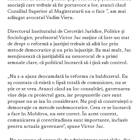
asociații care trebuie să fie portavoce a lor, atunci când
Consiliul Superior al Magistraturii nu o face ”, am mai
adăugat avocatul Vadim Vieru.
Directorul Institutului de Cercetări Juridice, Politice și
Sociologice, profesorul Victor Juc susține că într-un stat
de drept o reformă a justiției trebuie să aibă loc prin
metode democratice și nu prin injustiție. Ba mai mult, Juc
menționează că justițiabilii au nenorocul de a primi
semnale clare, că politicul încearcă să-i țină sub control.
„Nu s-a ajuns deocamdată la reforma cu buldozerul. Eu
aș constata că există o lipsă totală de comunicare, nu se
știe ce se vrea. Atunci când au loc consultări, guvernarea
vine deja cu proiectul gata, iar propunerile care sunt
propuse nu se iau în considerare. Nu poți să construiești o
democrație cu metode nedemocratice. Ceea ce se încearcă
a face în Moldova, nu este corect. În acest context,
comunicarea și corectitudinea sunt importante, inclusiv
pentru actuala guvernare”, spune Victor Juc.